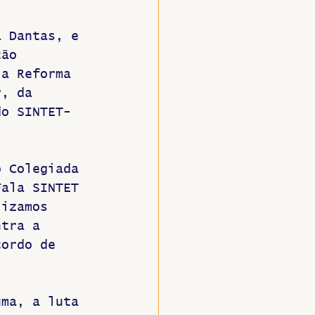
a Dantas, e 
ção 
 a Reforma 
r, da 
do SINTET-
o Colegiada 
Fala SINTET 
lizamos 
ntra a 
cordo de 
uma, a luta 