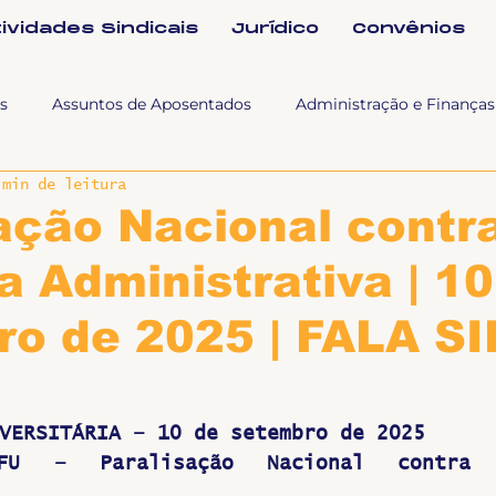
tividades Sindicais
Jurídico
Convênios
s
Assuntos de Aposentados
Administração e Finanças
 min de leitura
 Tra
Fala SINTET-UFU
Esporte Cultura e Lazer
Con
ação Nacional contr
 Administrativa | 10
Documentos
Formação e Relações Sindicais
Mundo
o de 2025 | FALA S
sa e comunicação
Politicas Socias Antirracismo
Suple
VERSITÁRIA – 10 de setembro de 2025
Nova
Sintet News
Suplentes
Você Sabia
Div
UFU – Paralisação Nacional contra 