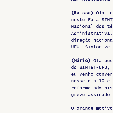
Hospitais e Saúde Pública
(Raissa)
 Olá, c
neste Fala SINT
Nacional dos té
Administrativa.
direção naciona
UFU. Sintonize 
(Mário) 
Olá pes
do SINTET-UFU, 
eu venho conver
nesse dia 10 e 
reforma adminis
greve assinado 
O grande motivo