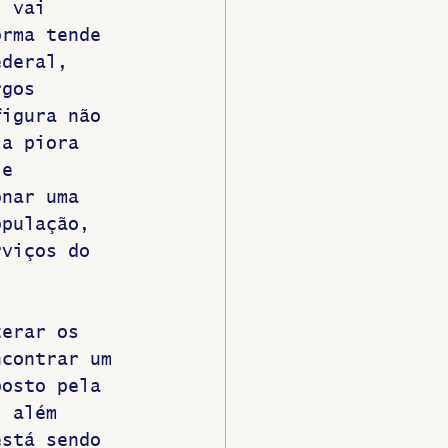
, vai 
orma tende 
ederal, 
rgos 
figura não 
 a piora 
 e 
onar uma 
opulação, 
rviços do 
terar os 
ncontrar um 
posto pela 
, além 
está sendo 