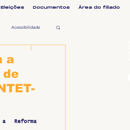
Eleições
Documentos
Área do filiado
Acessibilidade
selho Fiscal
a a
 de
Ligeirinho
INTET-
ntes
ulgações
a Reforma 