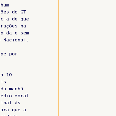
nhum 
iões do GT 
ncia de que 
erações na 
ápida e sem 
o Nacional. 
lpe por 
ia 10 
ais 
 da manhã 
sédio moral 
cipal às 
para que a 