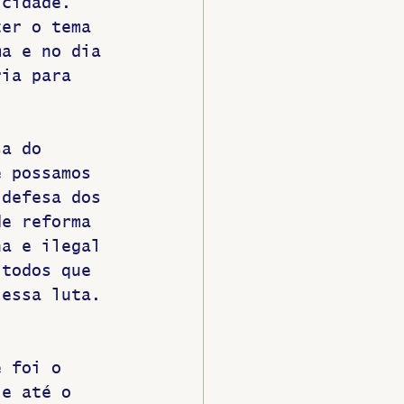
 cidade. 
ter o tema 
ma e no dia 
ria para 
sa do 
e possamos 
 defesa dos 
de reforma 
na e ilegal 
 todos que 
 essa luta. 
e foi o 
 e até o 