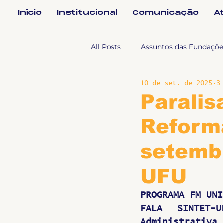
Início
Institucional
Comunicação
A
All Posts
Assuntos das Fundaçõe
10 de set. de 2025
3
Assuntos Jurídicos e Relação de
Paralis
Reforma
Coordenações
Efetivos
setembr
Geral
Notícias
Impren
UFU
PROGRAMA FM UNI
Sem categoria
Slider
FALA SINTET-
Administrativa