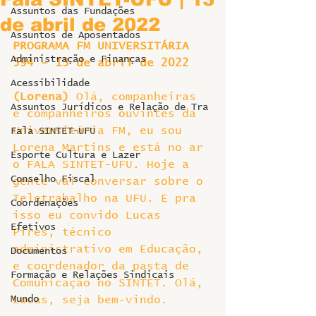
Assuntos das Fundações
de abril de 2022
Assuntos de Aposentados
PROGRAMA FM UNIVERSITÁRIA 
Administração e Finanças
594 – 13 de abril de 2022
Acessibilidade
(Lorena)
 Olá, companheiras 
Assuntos Jurídicos e Relação de Tra
e companheiros ouvintes da 
Universitária FM, eu sou 
Fala SINTET-UFU
Lorena Martins e está no ar 
Esporte Cultura e Lazer
o FALA SINTET-UFU. Hoje a 
Conselho Fiscal
gente vai conversar sobre o 
Teletrabalho na UFU. E pra 
Coordenações
isso eu convido Lucas 
Efetivos
Pires, técnico 
administrativo em Educação, 
Documentos
e coordenador da pasta de 
Formação e Relações Sindicais
Comunicação no SINTET. Olá, 
Mundo
Lucas, seja bem-vindo.