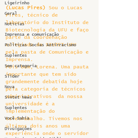
Ligeirinho
(Lucas Pires) 
Sou o Lucas 
Geral
Pires, técnico de 
laboratório do Instituto de 
Notícias
Biotecnologia da UFU e faço 
Imprensa e comunicação
parte da coordenação 
colegiada do SINTET-UFU 
Politicas Socias Antirracismo
pela pasta de Comunicação e 
Suplentes
Imprensa.
Sem categoria
Pois bem, Lorena. Uma pauta 
importante que tem sido 
Slider
grandemente debatida hoje 
Nova
pela categoria de técnicos 
administrativos  da nossa 
Sintet News
universidade é a 
Suplentes
implementação do 
Você Sabia
teletrabalho. Tivemos nos 
últimos dois anos uma 
Divulgações
experiência onde o servidor 