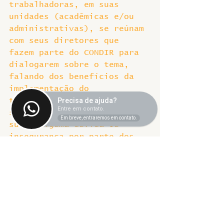
trabalhadoras, em suas 
unidades (acadêmicas e/ou 
administrativas), se reúnam 
com seus diretores que 
fazem parte do CONDIR para 
dialogarem sobre o tema, 
falando dos benefícios da 
implementação do 
teletrabalho para o 
Precisa de ajuda?
Entre em contato.
servidor e para a UFU. Caso 
Em breve, entraremos em contato.
surja alguma dúvida ou 
insegurança por parte dos 
diretores, os trabalhadores 
e trabalhadoras podem 
acionar o Sindicato, que 
fica à disposição dos 
trabalhadores e 
trabalhadoras técnico-
administrativos e dos 