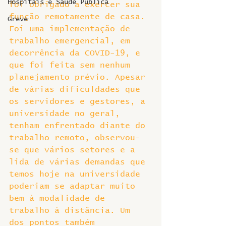
Hospitais e Saúde Pública
foi obrigado a exercer sua 
função remotamente de casa. 
Greve
Foi uma implementação de 
trabalho emergencial, em 
decorrência da COVID-19, e 
que foi feita sem nenhum 
planejamento prévio. Apesar 
de várias dificuldades que 
os servidores e gestores, a 
universidade no geral, 
tenham enfrentado diante do 
trabalho remoto, observou-
se que vários setores e a 
lida de várias demandas que 
temos hoje na universidade 
poderiam se adaptar muito 
bem à modalidade de 
trabalho à distância. Um 
dos pontos também 