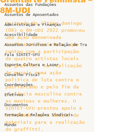
Assuntos das Fundações
8M-UDI
Assuntos de Aposentados
Na tarde do último domingo 
Administração e Finanças
(06) o 8M-UDI 2022 promoveu 
Acessibilidade
uma ação denominada 
Grafitarte Feminista, que 
Assuntos Jurídicos e Relação de Tra
contou com a participação 
Fala SINTET-UFU
de quatro artistas locais 
Esporte Cultura e Lazer
do graffitti na realização 
de murais numa ação 
Conselho Fiscal
política de luta contra o 
Coordenações
patriarcado e pelo fim da 
violência masculina contra 
Efetivos
as meninas e mulheres. O 
Documentos
SINTET-UFU prestou apoio à 
Formação e Relações Sindicais
atividade com a doação de 
materiais para a realização 
Mundo
do graffitti.