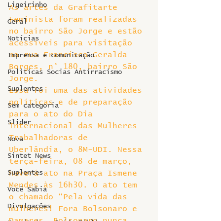
Ligeirinho
As artes da Grafitarte 
Feminista foram realizadas 
Geral
no bairro São Jorge e estão 
Notícias
acessíveis para visitação 
na rua Francisca Geralda 
Imprensa e comunicação
Borges, n° 180, bairro São 
Politicas Socias Antirracismo
Jorge.
Suplentes
Essa foi uma das atividades 
políticas e de preparação 
Sem categoria
para o ato do Dia 
Slider
Internacional das Mulheres 
Trabalhadoras de 
Nova
Uberlândia, o 8M-UDI. Nessa 
Sintet News
terça-feira, 08 de março, 
Suplentes
haverá ato na Praça Ismene 
Mendes às 16h30. O ato tem 
Você Sabia
o chamado “Pela vida das 
Divulgações
mulheres! Fora Bolsonaro e 
Damares. Bolsonaro nunca 