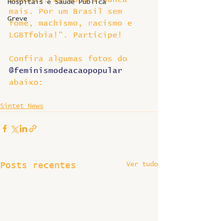
Hospitais e Saúde Pública
mais. Por um Brasil sem 
Greve
fome, machismo, racismo e 
LGBTfobia!”. Participe!
Confira algumas fotos do 
@feminismodeacaopopular
abaixo:
Sintet News
Ver tudo
Posts recentes