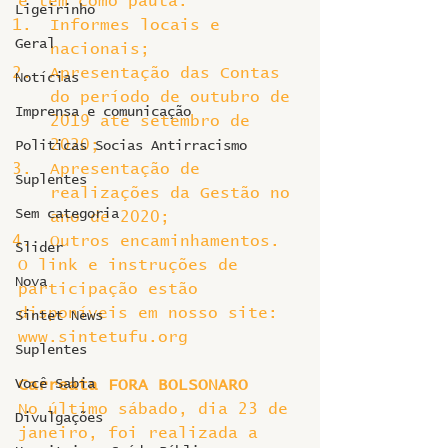
e tem como pauta:
Ligeirinho
Informes locais e 
Geral
nacionais;
Apresentação das Contas 
Notícias
do período de outubro de 
Imprensa e comunicação
2019 até setembro de 
2020;
Politicas Socias Antirracismo
Apresentação de 
Suplentes
realizações da Gestão no 
Sem categoria
ano de 2020;
Outros encaminhamentos.
Slider
O link e instruções de 
Nova
participação estão 
disponíveis em nosso site: 
Sintet News
www.sintetufu.org
Suplentes
Você Sabia
Carreata FORA BOLSONARO
No último sábado, dia 23 de 
Divulgações
janeiro, foi realizada a 