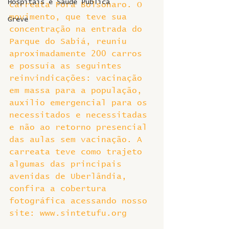
Hospitais e Saúde Pública
carreata Fora Bolsonaro. O 
movimento, que teve sua 
Greve
concentração na entrada do 
Parque do Sabiá, reuniu 
aproximadamente 200 carros 
e possuía as seguintes 
reinvindicações: vacinação 
em massa para a população, 
auxílio emergencial para os 
necessitados e necessitadas 
e não ao retorno presencial 
das aulas sem vacinação. A 
carreata teve como trajeto 
algumas das principais 
avenidas de Uberlândia, 
confira a cobertura 
fotográfica acessando nosso 
site: www.sintetufu.org