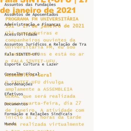
Assuntos das Fundações
de janeiro de 2021
Assuntos de Aposentados
PROGRAMA FM UNIVERSITÁRIA 
Administração e Finanças
531 – 27 de janeiro de 2021
Olá companheiras e 
Acessibilidade
companheiros ouvintes da 
Assuntos Jurídicos e Relação de Tra
Universitária FM, eu sou 
Lorena Martins e está no ar 
Fala SINTET-UFU
o FALA SINTET-UFU.
Esporte Cultura e Lazer
Conselho Fiscal
Assembleia Geral
O SINTET-UFU divulga 
Coordenações
amplamente a ASSEMBLEIA 
Efetivos
GERAL que será realizada 
nessa quarta-feira, dia 27 
Documentos
de janeiro. A atividade com 
Formação e Relações Sindicais
início às 2 horas da tarde 
Mundo
será realizada virtualmente 