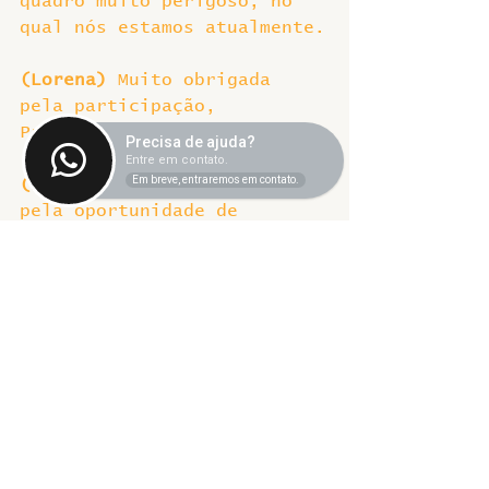
quadro muito perigoso, no 
qual nós estamos atualmente.
(Lorena) 
Muito obrigada 
pela participação, 
Professor Valder.
Precisa de ajuda?
Entre em contato.
Em breve, entraremos em contato.
(Prof. Valder)  
Eu agradeço 
pela oportunidade de 
compartilhar com todos 
aqueles que nos acompanham, 
essas nossas preocupações. 
Muito obrigado
(Lorena) 
E esse foi o Fala 
SINTET-UFU dessa semana.