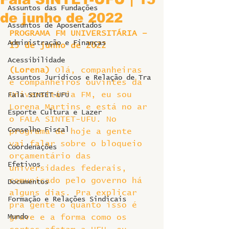
Assuntos das Fundações
de junho de 2022
Assuntos de Aposentados
PROGRAMA FM UNIVERSITÁRIA – 
Administração e Finanças
15 de junho de 2022
Acessibilidade
(Lorena)
 Olá, companheiras 
Assuntos Jurídicos e Relação de Tra
e companheiros ouvintes da 
Universitária FM, eu sou 
Fala SINTET-UFU
Lorena Martins e está no ar 
Esporte Cultura e Lazer
o FALA SINTET-UFU. No 
Conselho Fiscal
programa de hoje a gente 
vai falar sobre o bloqueio 
Coordenações
orçamentário das 
Efetivos
universidades federais, 
comunicado pelo governo há 
Documentos
alguns dias. Pra explicar 
Formação e Relações Sindicais
pra gente o quanto isso é 
Mundo
grave e a forma como os 