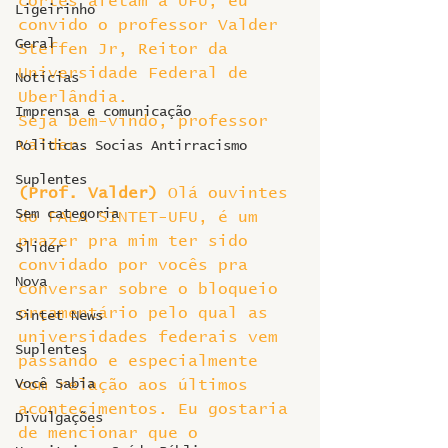
cortes afetam a UFU, eu 
Ligeirinho
convido o professor Valder 
Geral
Steffen Jr, Reitor da 
Universidade Federal de 
Notícias
Uberlândia.
Imprensa e comunicação
Seja bem-vindo, professor 
Valder.
Politicas Socias Antirracismo
Suplentes
(Prof. Valder) 
Olá ouvintes 
Sem categoria
do FALA SINTET-UFU, é um 
prazer pra mim ter sido 
Slider
convidado por vocês pra 
Nova
conversar sobre o bloqueio 
orçamentário pelo qual as 
Sintet News
universidades federais vem 
Suplentes
passando e especialmente 
Você Sabia
com relação aos últimos 
acontecimentos. Eu gostaria 
Divulgações
de mencionar que o 