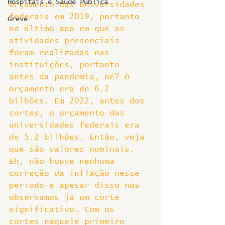
Hospitais e Saúde Pública
orçamento das universidades 
federais em 2019, portanto 
Greve
no último ano em que as 
atividades presenciais 
foram realizadas nas 
instituições, portanto 
antes da pandemia, né? O 
orçamento era de 6.2 
bilhões. Em 2022, antes dos 
cortes, o orçamento das 
universidades federais era 
de 5.2 bilhões. Então, veja 
que são valores nominais. 
Eh, não houve nenhuma 
correção da inflação nesse 
período e apesar disso nós 
observamos já um corte 
significativo. Com os 
cortes naquele primeiro 