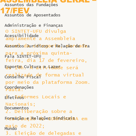
Assuntos das Fundações
17/FEV
Assuntos de Aposentados
Administração e Finanças
O SINTET-UFU divulga 
Acessibilidade
amplamente a Assembleia 
Geral da categoria, marcada 
Assuntos Jurídicos e Relação de Tra
para a próxima quinta-
Fala SINTET-UFU
feira, dia 17 de fevereiro, 
Esporte Cultura e Lazer
às 14h. A atividade será 
realizada de forma virtual 
Conselho Fiscal
por meio da plataforma Zoom.
Coordenações
Pauta:
1. Informes Locais e 
Efetivos
Nacionais;
Documentos
2. Deliberação sobre a 
Formação e Relações Sindicais
realização do CONFASUBRA em 
maio de 2022;
Mundo
3. Eleição de delegadas e 