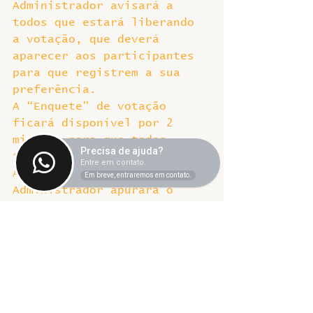
Administrador avisará a 
todos que estará liberando 
a votação, que deverá 
aparecer aos participantes 
para que registrem a sua 
preferência.
A “Enquete” de votação 
ficará disponível por 2 
minutos para que todos 
Precisa de ajuda?
tenham condições de votar.
Entre em contato.
Após este tempo, o 
Em breve, entraremos em contato.
Administrador apurará o 
resultado, comunicando-o 
aos participantes sobre a 
decisão, exibindo na tela o 
percentual apurado e o 
número de votos de cada 
opção.