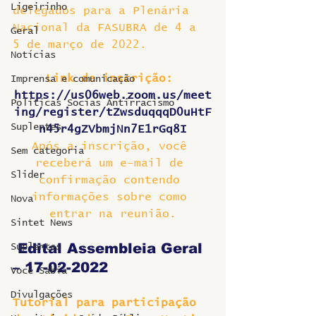
Ligeirinho
delegados para a Plenária 
Nacional da FASUBRA de 4 a 
Geral
5 de março de 2022.
Notícias
Link de inscrição: 
Imprensa e comunicação
https://us06web.zoom.us/meet
Politicas Socias Antirracismo
ing/register/tZwsduqqqD0uHtF
Suplentes
n45r4gZVbmjNn7E1rGq8I
Após a inscrição, você 
Sem categoria
receberá um e-mail de 
Slider
confirmação contendo 
informações sobre como 
Nova
entrar na reunião.
Sintet News
Edital Assembleia Geral 
Suplentes
– 17-02-2022
Você Sabia
Divulgações
Tutorial para participação 