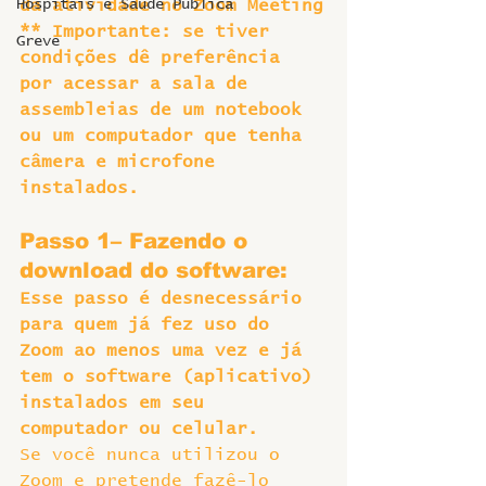
Hospitais e Saúde Pública
da atividade no Zoom Meeting
** Importante: se tiver 
Greve
condições dê preferência 
por acessar a sala de 
assembleias de um notebook 
ou um computador que tenha 
câmera e microfone 
instalados.
Passo 1– Fazendo o 
download do software:
Esse passo é desnecessário 
para quem já fez uso do 
Zoom ao menos uma vez e já 
tem o software (aplicativo) 
instalados em seu 
computador ou celular.
Se você nunca utilizou o 
Zoom e pretende fazê-lo 