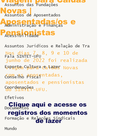
Assuntos das Fundações
Novas |
Assuntos de Aposentados
Aposentadas/os e
Administração e Finanças
Pensionistas
Acessibilidade
Assuntos Jurídicos e Relação de Tra
Nos dias 7, 8, 9 e 10 de 
Fala SINTET-UFU
junho de 2022 foi realizada 
Esporte Cultura e Lazer
viagem para Caldas Novas 
com as aposentadas, 
Conselho Fiscal
aposentados e pensionistas 
Coordenações
do SINTET-UFU.
Efetivos
Clique aqui e acesse os 
Documentos
registros dos momentos 
Formação e Relações Sindicais
de lazer
Mundo