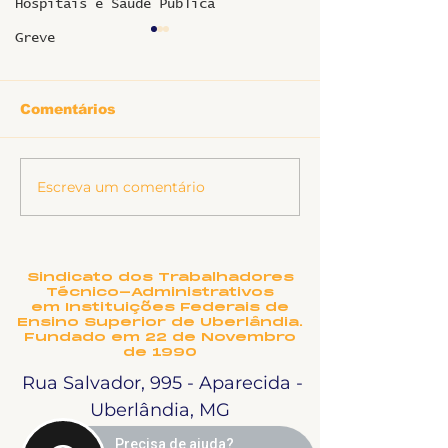
Hospitais e Saúde Pública
Greve
Comentários
Informe sobr
Escreva um comentário
Ligeirinho 541 | Julho
2026
Sindicato dos Trabalhadores
Técnico-Administrativos
em Instituições Federais de
Ensino Superior de Uberlândia.
Fundado em 22 de Novembro
de 1990
Rua Salvador, 995 - Aparecida -
Uberlândia, MG
Precisa de ajuda?