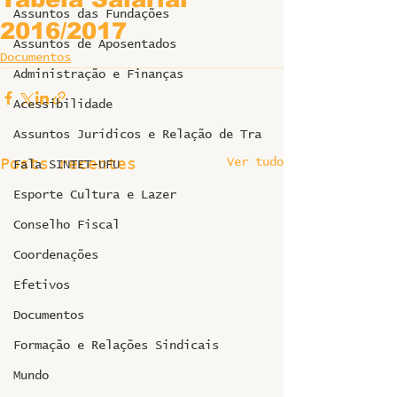
Assuntos das Fundações
2016/2017
Assuntos de Aposentados
Documentos
Administração e Finanças
Acessibilidade
Assuntos Jurídicos e Relação de Tra
Ver tudo
Posts recentes
Fala SINTET-UFU
Esporte Cultura e Lazer
Conselho Fiscal
Coordenações
Efetivos
Documentos
Formação e Relações Sindicais
Mundo