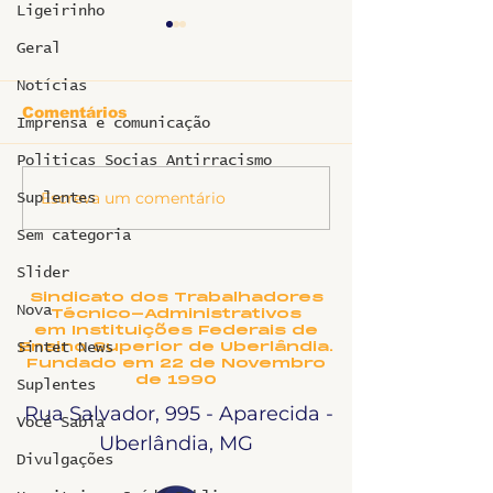
Ligeirinho
Geral
Notícias
Comentários
Imprensa e comunicação
Politicas Socias Antirracismo
Escreva um comentário
GT do MEC divulga
Ofício e reun
Suplentes
proposta de
a PROGEP so
Sem categoria
regulamentação do
Plano de Carr
RSC para TAEs:
dos TAE’s
Slider
conquista simbólica
Sindicato dos Trabalhadores
da luta coletiva
Nova
Técnico-Administrativos
em Instituições Federais de
Ensino Superior de Uberlândia.
Sintet News
Fundado em 22 de Novembro
de 1990
Suplentes
Rua Salvador, 995 - Aparecida -
Você Sabia
Uberlândia, MG
Divulgações