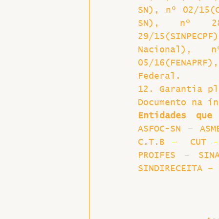
SN), nº 02/15(
SN), nº 28/1
29/15(SINPECPF
Nacional), n
05/16(FENAPRF)
Federal.
12. Garantia pl
Documento na ín
Entidades que
ASFOC-SN – ASM
C.T.B –  CUT –
PROIFES – SIN
SINDIRECEITA – 