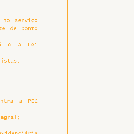
no serviço 
e de ponto 
16 e a Lei 
nistas;
;
ntra a PEC 
tegral;
videnciária 