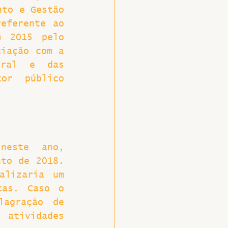
to e Gestão 
eferente ao 
 2015 pelo 
iação com a 
eral e das 
or público 
este ano, 
to de 2018. 
lizaria um 
as. Caso o 
agração de 
 atividades 