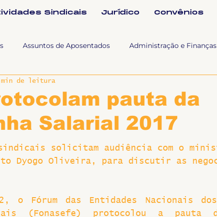
tividades Sindicais
Jurídico
Convênios
s
Assuntos de Aposentados
Administração e Finanças
 min de leitura
 Tra
Fala SINTET-UFU
Esporte Cultura e Lazer
Con
rotocolam pauta da
ha Salarial 2017
Documentos
Formação e Relações Sindicais
Mundo
sindicais solicitam audiência com o minis
nto Dyogo Oliveira, para discutir as nego
sa e comunicação
Politicas Socias Antirracismo
Suple
Nova
Sintet News
Suplentes
Você Sabia
Div
2, o Fórum das Entidades Nacionais dos 
rais (Fonasefe) protocolou a pauta d