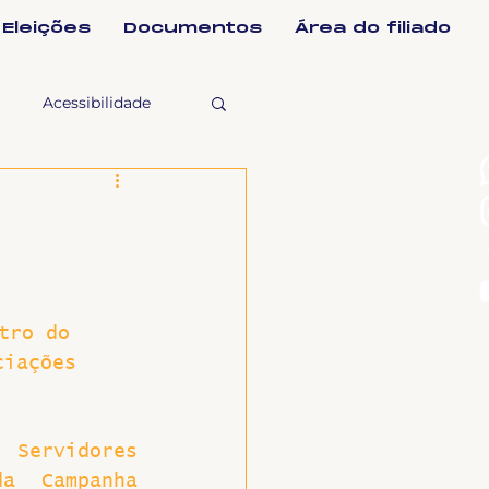
Eleições
Documentos
Área do filiado
Acessibilidade
selho Fiscal
Ligeirinho
tro do 
ciações
ntes
ulgações
Servidores 
a Campanha 