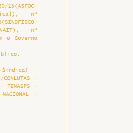
20/15(ASFOC-
ical), nº 
6(SINDFISCO-
NAIT), nº 
m o Governo 
úblico.
Sindical – 
/CONLUTAS – 
– FENASPS – 
NACIONAL – 