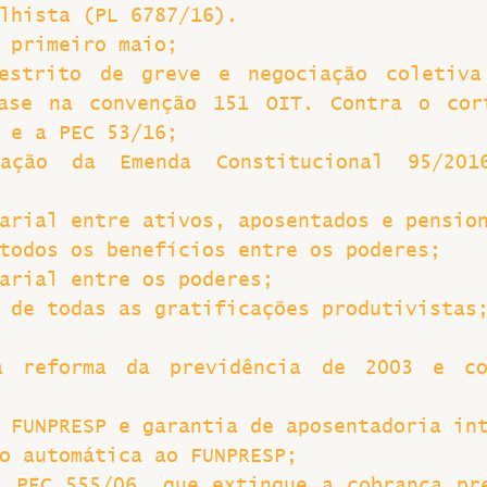
lhista (PL 6787/16).
 primeiro maio;
estrito de greve e negociação coletiva 
ase na convenção 151 OIT. Contra o cort
 e a PEC 53/16;
ação da Emenda Constitucional 95/20
arial entre ativos, aposentados e pensio
todos os benefícios entre os poderes;
arial entre os poderes;
 de todas as gratificações produtivistas
a reforma da previdência de 2003 e co
 FUNPRESP e garantia de aposentadoria in
o automática ao FUNPRESP;
 PEC 555/06, que extingue a cobrança pre