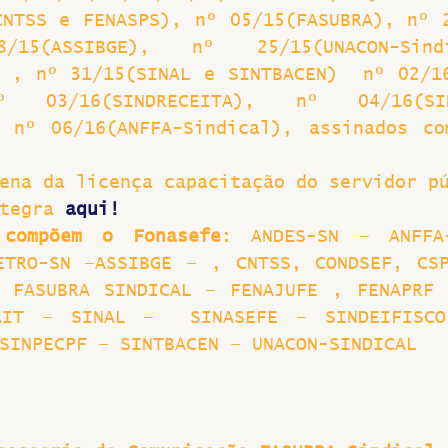
CNTSS e FENASPS), nº 05/15(FASUBRA), nº 
5(ASSIBGE), nº 25/15(UNACON-Sind
) , nº 31/15(SINAL e SINTBACEN)  nº 02/1
º 03/16(SINDRECEITA), nº 04/16(SI
, nº 06/16(ANFFA-Sindical), assinados co
ena da licença capacitação do servidor p
tegra 
aqui!
 compõem o Fonasefe
: ANDES-SN – ANFFA-
ETRO-SN –ASSIBGE – , CNTSS, CONDSEF, CSP
 FASUBRA SINDICAL – FENAJUFE , FENAPRF 
AIT – SINAL –  SINASEFE – SINDEIFISCO-
SINPECPF – SINTBACEN – UNACON-SINDICAL