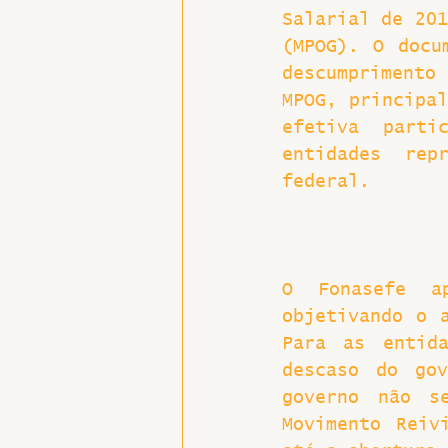
Salarial de 201
Hospitais e Saúde Pública
(MPOG). O docu
descumprimento
MPOG, principal
efetiva parti
entidades rep
federal.
O Fonasefe ap
objetivando o a
Para as entida
descaso do gov
governo não s
Movimento Reiv