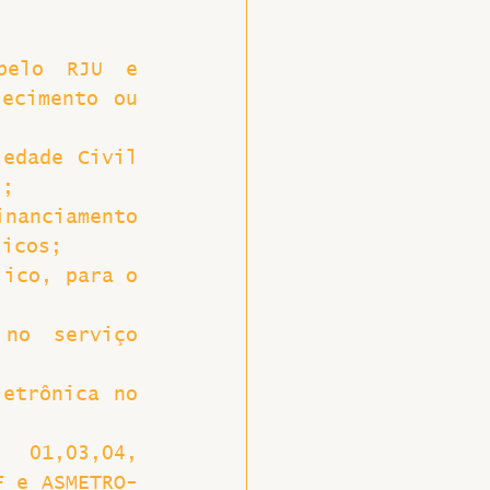
pelo RJU e 
ecimento ou 
edade Civil 
);
nanciamento 
licos;
ico, para o 
no serviço 
etrônica no 
01,03,04, 
F e ASMETRO-