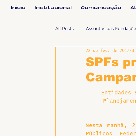
Início
Institucional
Comunicação
A
All Posts
Assuntos das Fundaçõe
22 de fev. de 2017
3
Assuntos Jurídicos e Relação de
SPFs p
Campan
Coordenações
Efetivos
Entidades 
Planejame
Geral
Notícias
Impren
Sem categoria
Slider
Nesta manhã, 2
Públicos Fede