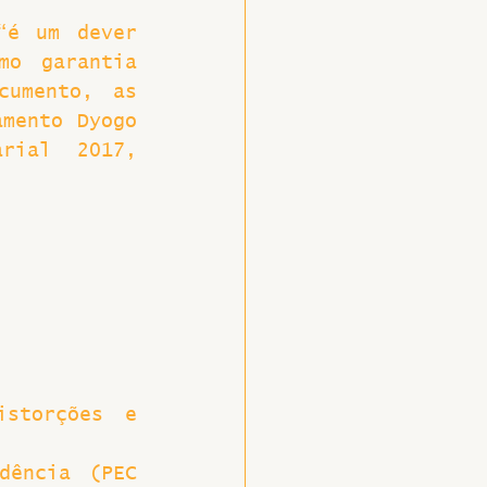
é um dever 
o garantia 
umento, as 
mento Dyogo 
rial 2017, 
storções e 
ência (PEC 