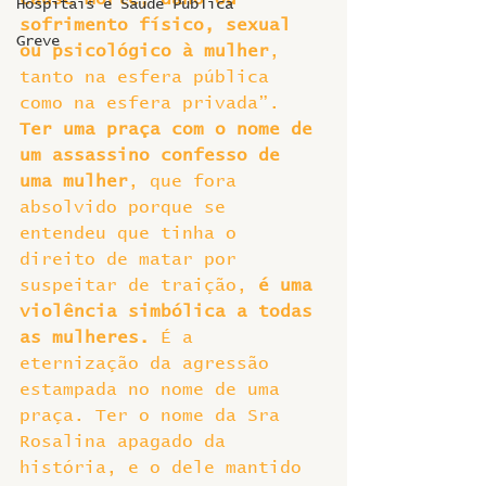
Hospitais e Saúde Pública
sofrimento físico, sexual 
Greve
ou psicológico à mulher
, 
tanto na esfera pública 
como na esfera privada”.
Ter uma praça com o nome de 
um assassino confesso de 
uma mulher
, que fora 
absolvido porque se 
entendeu que tinha o 
direito de matar por 
suspeitar de traição, 
é uma 
violência simbólica a todas 
as mulheres.
 É a 
eternização da agressão 
estampada no nome de uma 
praça. Ter o nome da Sra 
Rosalina apagado da 
história, e o dele mantido 