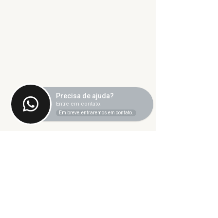
Precisa de ajuda?
Entre em contato.
Em breve, entraremos em contato.
Comentários
Escreva um comentário
8 de janeiro:
Cuba Resiste
Fortalecer a Luta
SINTET-UFU 
contra a Dosimetria
campanha de
e a Anistia
arrecadação 