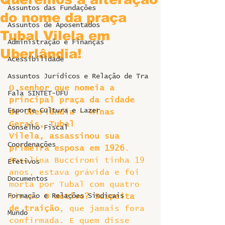
Assuntos das Fundações
do nome da praça
Assuntos de Aposentados
Tubal Vilela em
Administração e Finanças
Uberlândia!
Acessibilidade
Assuntos Jurídicos e Relação de Tra
O senhor que nomeia a 
Fala SINTET-UFU
principal praça da cidade 
Esporte Cultura e Lazer
de Uberlândia – Minas 
Gerais, Tubal 
Conselho Fiscal
Vilela, assassinou sua 
Coordenações
primeira esposa em 1926
. 
Rosalina Buccironi tinha 19 
Efetivos
anos, estava grávida e foi 
Documentos
morta por Tubal com quatro 
Formação e Relações Sindicais
tiros. 
O motivo? Suspeita 
de traição
, que jamais fora 
Mundo
confirmada. E quem disse 