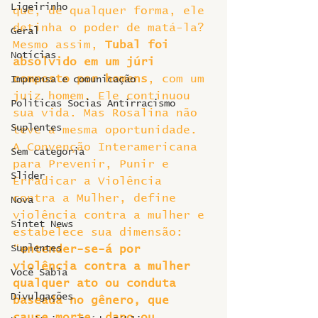
Ligeirinho
que, de qualquer forma, ele 
detinha o poder de matá-la? 
Geral
Mesmo assim, 
Tubal foi 
Notícias
absolvido em um júri 
composto por homens
, com um 
Imprensa e comunicação
juiz homem. Ele continuou 
Politicas Socias Antirracismo
sua vida. Mas Rosalina não 
Suplentes
teve a mesma oportunidade.
A Convenção Interamericana 
Sem categoria
para Prevenir, Punir e 
Slider
Erradicar a Violência 
contra a Mulher, define 
Nova
violência contra a mulher e 
Sintet News
estabelece sua dimensão: 
Suplentes
“
entender-se-á por 
violência contra a mulher 
Você Sabia
qualquer ato ou conduta 
Divulgações
baseada no gênero, que 
cause morte, dano ou 