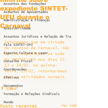
Assuntos das Fundações
expediente SINTET-
Assuntos de Aposentados
UFU durante o
Administração e Finanças
Carnaval
Acessibilidade
Assuntos Jurídicos e Relação de Tra
Informamos que em virtude 
Fala SINTET-UFU
do recesso de Carnaval, não 
Esporte Cultura e Lazer
haverá expediente na sede 
do SINTET-UFU nos dias 12, 
Conselho Fiscal
13 e 14/02. Na quinta-
Coordenações
feira, 15/02, retornaremos 
com as atividades normais.
Efetivos
Documentos
Formação e Relações Sindicais
Mundo
Ver tudo
Posts recentes