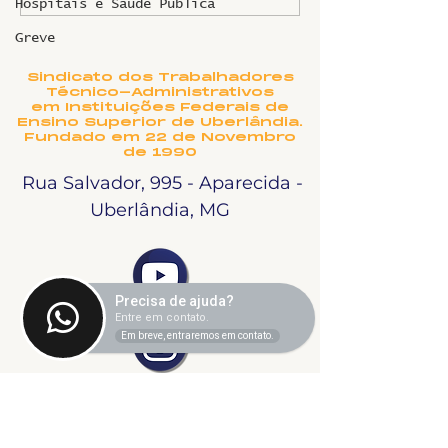
Hospitais e Saúde Pública
2026
Greve
Sindicato dos Trabalhadores
Técnico-Administrativos
em Instituições Federais de
Ensino Superior de Uberlândia.
Fundado em 22 de Novembro
de 1990
Rua Salvador, 995 - Aparecida -
Uberlândia, MG
Precisa de ajuda?
Entre em contato.
Em breve, entraremos em contato.