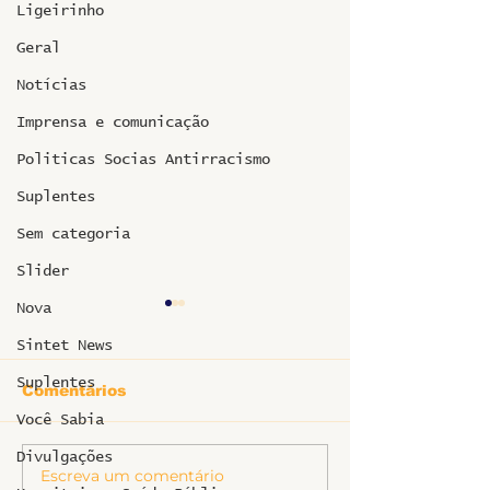
Ligeirinho
Geral
Notícias
Imprensa e comunicação
Politicas Socias Antirracismo
Suplentes
Sem categoria
Slider
Nova
Sintet News
Suplentes
Comentários
Você Sabia
Informe sobr
Divulgações
Escreva um comentário
Ligeirinho 541 | Julho