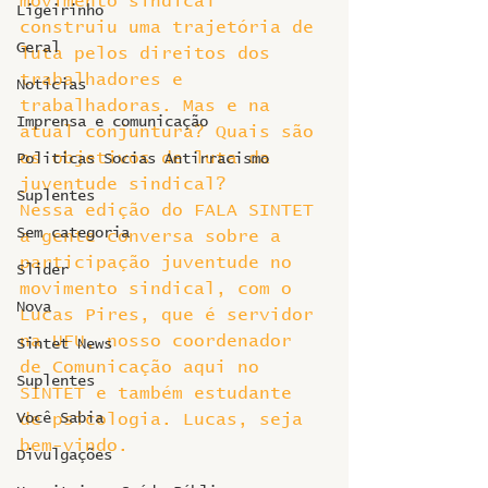
movimento sindical 
Ligeirinho
construiu uma trajetória de 
Geral
luta pelos direitos dos 
trabalhadores e 
Notícias
trabalhadoras. Mas e na 
Imprensa e comunicação
atual conjuntura? Quais são 
os objetivos de luta da 
Politicas Socias Antirracismo
juventude sindical?
Suplentes
Nessa edição do FALA SINTET 
Sem categoria
a gente conversa sobre a 
participação juventude no 
Slider
movimento sindical, com o 
Nova
Lucas Pires, que é servidor 
na UFU, nosso coordenador 
Sintet News
de Comunicação aqui no 
Suplentes
SINTET e também estudante 
Você Sabia
de psicologia. Lucas, seja 
bem-vindo.
Divulgações