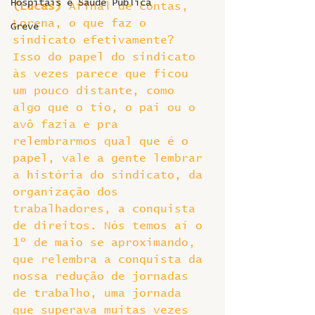
Hospitais e Saúde Pública
(Lucas) 
Afinal de contas, 
Lorena, o que faz o 
Greve
sindicato efetivamente? 
Isso do papel do sindicato 
às vezes parece que ficou 
um pouco distante, como 
algo que o tio, o pai ou o 
avô fazia e pra 
relembrarmos qual que é o 
papel, vale a gente lembrar 
a história do sindicato, da 
organização dos 
trabalhadores, a conquista 
de direitos. Nós temos aí o 
1º de maio se aproximando, 
que relembra a conquista da 
nossa redução de jornadas 
de trabalho, uma jornada 
que superava muitas vezes 