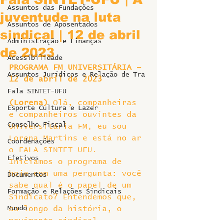
Assuntos das Fundações
juventude na luta
Assuntos de Aposentados
sindical | 12 de abril
Administração e Finanças
de 2023
Acessibilidade
PROGRAMA FM UNIVERSITÁRIA – 
Assuntos Jurídicos e Relação de Tra
12 de abril de 2023
Fala SINTET-UFU
(Lorena)
 Olá, companheiras 
Esporte Cultura e Lazer
e companheiros ouvintes da 
Conselho Fiscal
Universitária FM, eu sou 
Lorena Martins e está no ar 
Coordenações
o FALA SINTET-UFU.
Efetivos
Iniciamos o programa de 
hoje com uma pergunta: você 
Documentos
sabe qual é o papel de um 
Formação e Relações Sindicais
Sindicato? Entendemos que, 
Mundo
ao longo da história, o 