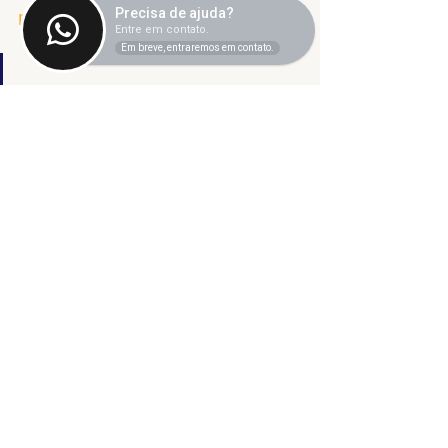
Precisa de ajuda?
próximo programa!
Entre em contato.
Em breve, entraremos em contato.
Ver essa foto no Instagram
Uma publicação 
compartilhada por SINTET-
UFU (@sintetufu)
Fala SINTET-UFU
Ver tudo
Posts recentes