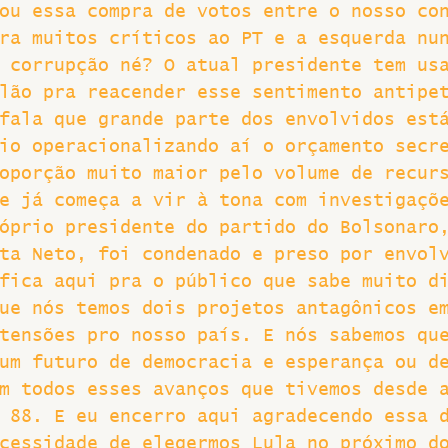
ou essa compra de votos entre o nosso co
ra muitos críticos ao PT e a esquerda nu
 corrupção né? O atual presidente tem us
lão pra reacender esse sentimento antipe
fala que grande parte dos envolvidos est
io operacionalizando aí o orçamento secr
oporção muito maior pelo volume de recur
e já começa a vir à tona com investigaçõ
óprio presidente do partido do Bolsonaro
ta Neto, foi condenado e preso por envol
fica aqui pra o público que sabe muito d
ue nós temos dois projetos antagônicos e
tensões pro nosso país. E nós sabemos qu
um futuro de democracia e esperança ou d
m todos esses avanços que tivemos desde 
 88. E eu encerro aqui agradecendo essa 
cessidade de elegermos Lula no próximo d