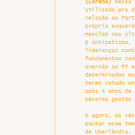
(Lorena) 
Nessa 
utilizado pra d
Hospitais e Saúde Pública
relação ao Part
própria esquerd
mesclam nas últ
O antipetismo, 
lideranças cont
fundamentou tam
aversão ao PT e
determinados mo
terem votado em
após 4 anos de 
péssima gestão 
E agora, às vés
pautar esse tem
de Uberlândia.