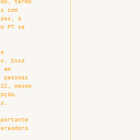
smo, termo 
as com 
ezes, à 
do PT se 
s 
ue 
os. Essa 
s em 
s pessoas 
022, mesmo 
upção, 
as.
mportante 
vereadora 