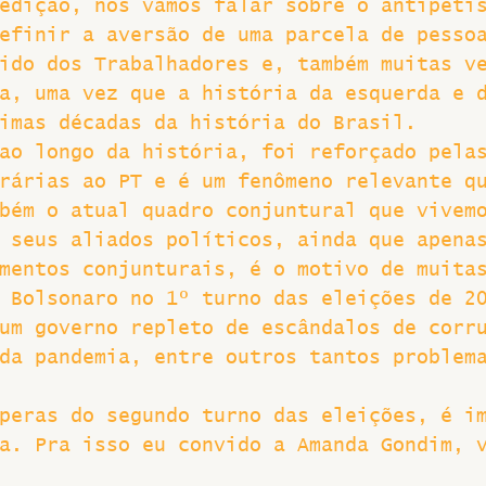
edição, nós vamos falar sobre o antipeti
efinir a aversão de uma parcela de pesso
Greve
ido dos Trabalhadores e, também muitas v
a, uma vez que a história da esquerda e 
imas décadas da história do Brasil.
ao longo da história, foi reforçado pela
rárias ao PT e é um fenômeno relevante q
bém o atual quadro conjuntural que vivem
 seus aliados políticos, ainda que apena
mentos conjunturais, é o motivo de muita
 Bolsonaro no 1º turno das eleições de 2
um governo repleto de escândalos de corr
da pandemia, entre outros tantos problem
peras do segundo turno das eleições, é i
a. Pra isso eu convido a Amanda Gondim, 