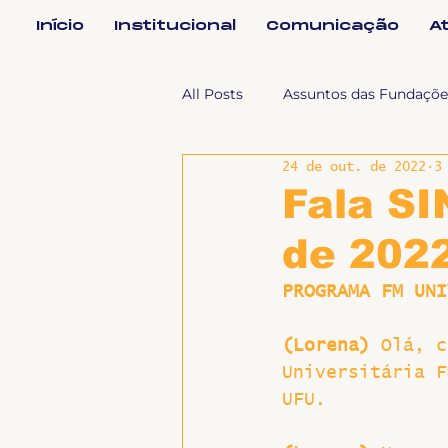
Início
Institucional
Comunicação
A
All Posts
Assuntos das Fundaçõe
24 de out. de 2022
3
Assuntos Jurídicos e Relação de
Fala SI
de 202
Coordenações
Efetivos
PROGRAMA FM UNI
Geral
Notícias
Impren
(Lorena)
 Olá, c
Universitária F
UFU.
Sem categoria
Slider