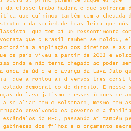
s sociais, principalmente daqueles que 
í da classe trabalhadora e que sofreram 
ítica que culminou também com a chegada 
strutura da sociedade brasileira que nós
lassista, que tem aí um ressentimento co
vocrata que o Brasil também se moldou, e
acionária a ampliação dos direitos e as 
ue os país viveu a partir de 2003 e Bols
ssa onda e não teria chegado ao poder se
a onda de ódio e o avanço da Lava Jato q
ial que afrontou aí diversos três consti
 estado democrático de direito. E nesse 
nças do lava jatismo e esses ícones de a
 a se aliar com o Bolsonaro, mesmo com a
rrupção envolvendo os governo e a famíli
 escândalos do MEC, passando aí também p
 gabinetes dos filhos e o orçamento secr