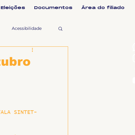
Eleições
Documentos
Área do filiado
Acessibilidade
selho Fiscal
tubro
Ligeirinho
ntes
FALA SINTET-
ulgações