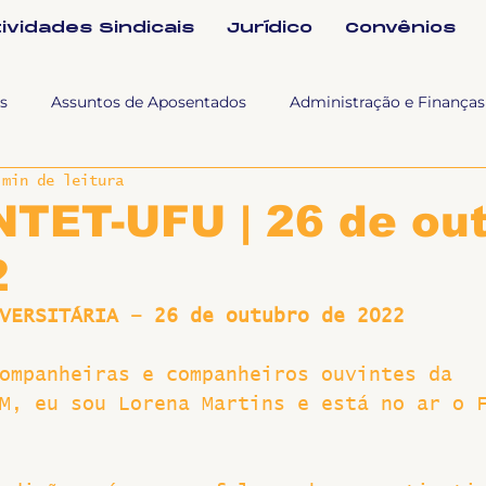
tividades Sindicais
Jurídico
Convênios
s
Assuntos de Aposentados
Administração e Finanças
 min de leitura
 Tra
Fala SINTET-UFU
Esporte Cultura e Lazer
Con
NTET-UFU | 26 de ou
2
Documentos
Formação e Relações Sindicais
Mundo
VERSITÁRIA – 26 de outubro de 2022
sa e comunicação
Politicas Socias Antirracismo
Suple
ompanheiras e companheiros ouvintes da 
M, eu sou Lorena Martins e está no ar o 
Nova
Sintet News
Suplentes
Você Sabia
Div