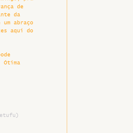
rança de 
ante da 
e um abraço 
tes aqui do 
pode 
. Ótima 
etufu)