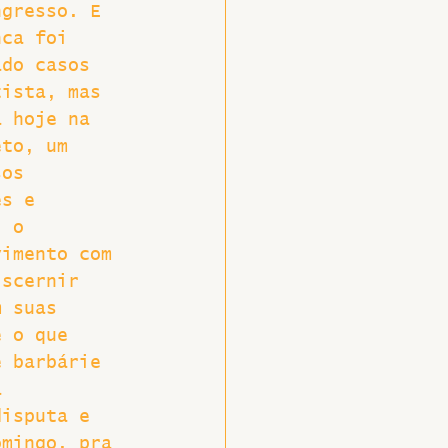
ngresso. E 
nca foi 
ado casos 
tista, mas 
á hoje na 
eto, um 
sos 
es e 
, o 
vimento com 
iscernir 
m suas 
e o que 
e barbárie 
a 
disputa e 
omingo, pra 