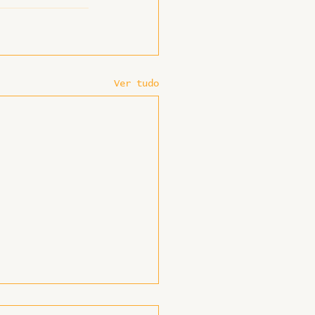
Ver tudo
ebate sobre EaD na