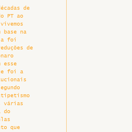
décadas de 
do PT ao 
 vivemos 
m base na 
la foi 
reduções de 
onaro 
m esse 
ue foi a 
tucionais 
segundo 
ntipetismo 
s várias 
a do 
elas 
eto que 