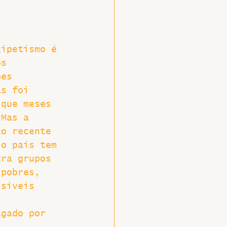
tipetismo é 
os 
ões 
as foi 
 que meses 
 Mas a 
to recente 
so país tem 
tra grupos 
 pobres, 
isíveis 
 
agado por 