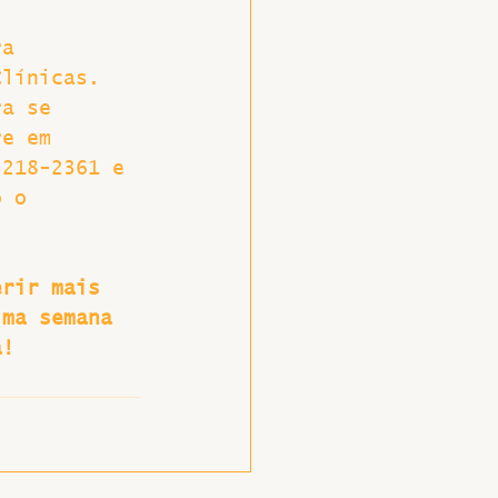
ra 
Clínicas. 
ra se 
re em 
3218-2361 e 
o o 
erir mais 
ima semana 
a!