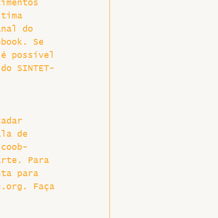
cimentos 
ltima 
anal do 
ebook. Se 
 é possível 
 do SINTET-
cadar 
ala de 
icoob-
arte. Para 
nta para 
u.org. Faça 