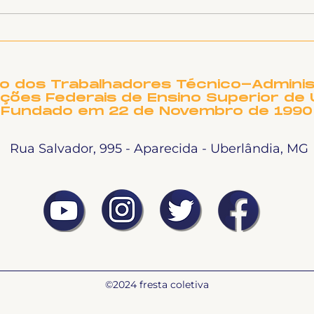
SINTET-UFU - Dia da
SIN
Mulher Negra Latino-
sob
americana e Caribenha
Olá
(Raissa) Olá,
com
companheiras e
Osm
to dos Trabalhadores Técnico-Adminis
companheiros, aqui é
Fal
ições Federais de Ensino Superior de 
Fundado em 22 de Novembro de 1990
Raissa Dantas, e neste
rec
Fala Sintet
Rua Salvador, 995 - Aparecida - Uberlândia, MG
©2024 fresta coletiva