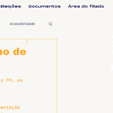
Eleições
Documentos
Área do filiado
Acessibilidade
selho Fiscal
ho de
Ligeirinho
ia FM, eu 
ntes
ulgações
mentação 