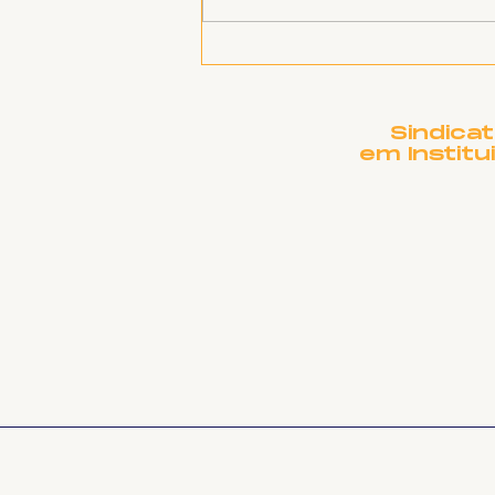
SINTET-UFU - Defeso
eleitoral e serviço
público (Raissa) Olá,
companheiras e
companheiros, aqui é
Sindica
Raissa dantas, e neste
em Institu
Fala Sintet-UFU nós rece