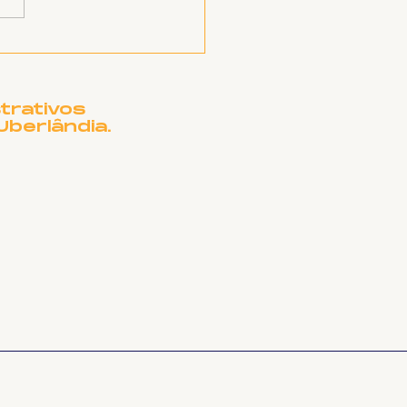
TET-UFU - O debate
re EaD na UFU (Osmam)
, companheiras e
panheiros, aqui é
am Martins, e neste
trativos
a SINTET-UFU nós
Uberlândia.
ebemos a pr