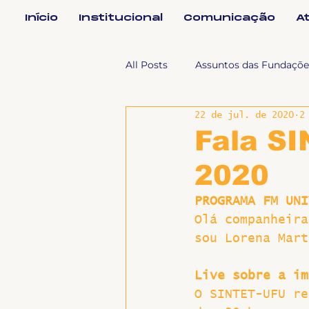
Início
Institucional
Comunicação
A
All Posts
Assuntos das Fundaçõe
22 de jul. de 2020
2
Assuntos Jurídicos e Relação de
Fala SI
2020
Coordenações
Efetivos
PROGRAMA FM UNI
Olá companheira
Geral
Notícias
Impren
sou Lorena Mart
Live sobre a im
Sem categoria
Slider
O SINTET-UFU re