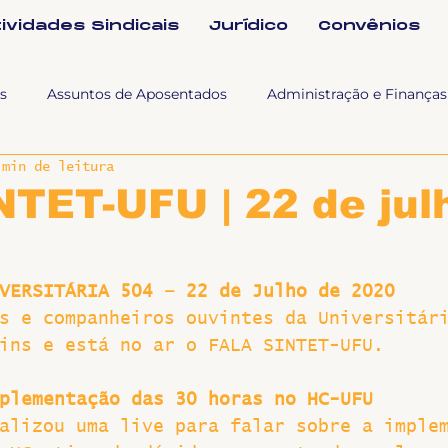
tividades Sindicais
Jurídico
Convênios
s
Assuntos de Aposentados
Administração e Finanças
 min de leitura
 Tra
Fala SINTET-UFU
Esporte Cultura e Lazer
Con
NTET-UFU | 22 de jul
Documentos
Formação e Relações Sindicais
Mundo
VERSITÁRIA 504 – 22 de Julho de 2020
s e companheiros ouvintes da Universitár
sa e comunicação
Politicas Socias Antirracismo
Suple
ins e está no ar o FALA SINTET-UFU.
plementação das 30 horas no HC-UFU
Nova
Sintet News
Suplentes
Você Sabia
Div
alizou uma live para falar sobre a imple