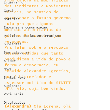
importância da mobilização 
Ligeirinho
dos sindicatos e movimentos 
Geral
sociais, no sentido de 
pressionar o futuro governo 
Notícias
Lula pra que algumas 
Imprensa e comunicação
medidas autoritárias do 
governo Bolsonaro sejam 
Politicas Socias Antirracismo
revogadas.
Suplentes
Pra falar sobre o revogaço 
Sem categoria
dessas medidas que tanto 
prejudicam a vida do povo e 
Slider
ferem a democracia, eu 
Nova
convido Alexandre Igrecias, 
que é historiador e 
Sintet News
assessor político do SINTET-
Suplentes
UFU. Alê, seja bem-vindo.
Você Sabia
Divulgações
(Alexandre)
 Olá Lorena, olá 