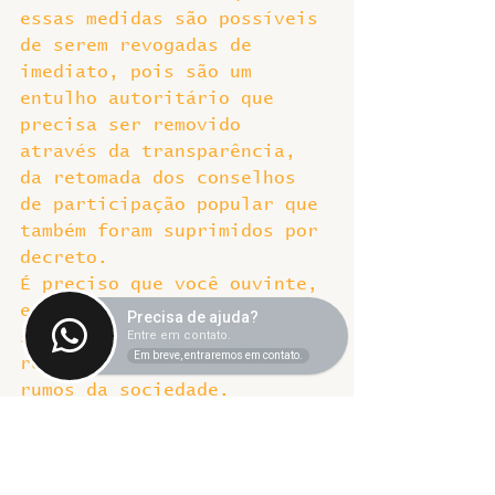
essas medidas são possíveis 
de serem revogadas de 
imediato, pois são um 
entulho autoritário que 
precisa ser removido 
através da transparência, 
da retomada dos conselhos 
de participação popular que 
também foram suprimidos por 
decreto.
É preciso que você ouvinte, 
e que os movimentos 
Precisa de ajuda?
sociais, que os sindicatos 
Entre em contato.
Em breve, entraremos em contato.
retomem a participação nos 
rumos da sociedade.
Agradeço o convite mais uma 
vez, contem comigo para o 
que precisar.