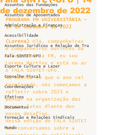
Assuntos das Fundações
de dezembro de 2022
Assuntos de Aposentados
PROGRAMA FM UNIVERSITÁRIA – 
Administração e Finanças
14 de dezembro de 2022
Acessibilidade
(Lorena)
 Olá, companheiras 
Assuntos Jurídicos e Relação de Tra
e companheiros ouvintes da 
Universitária FM, eu sou 
Fala SINTET-UFU
Lorena Martins e está no ar 
Esporte Cultura e Lazer
o FALA SINTET-UFU.
Conselho Fiscal
Na medida em que o ano vai 
terminando, nós começamos a 
Coordenações
refletir sobre 2023 e 
Efetivos
pensar na organização das 
nossas lutas diante dos 
Documentos
novos desafios.
Formação e Relações Sindicais
Nessa edição do FALA SINTET 
Mundo
nós conversamos sobre a 