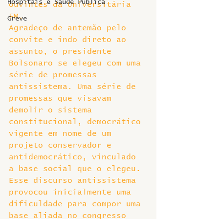
Hospitais e Saúde Pública
ouvintes da Universitária 
FM.
Greve
Agradeço de antemão pelo 
convite e indo direto ao 
assunto, o presidente 
Bolsonaro se elegeu com uma 
série de promessas 
antissistema. Uma série de 
promessas que visavam 
demolir o sistema 
constitucional, democrático 
vigente em nome de um 
projeto conservador e 
antidemocrático, vinculado 
a base social que o elegeu.
Esse discurso antissistema 
provocou inicialmente uma 
dificuldade para compor uma 
base aliada no congresso 