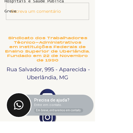
Hospitais e Saúde Pública
Informe sobr
Escreva um comentário
Ligeirinho 541 | Julho
Greve
2026
Sindicato dos Trabalhadores
Técnico-Administrativos
em Instituições Federais de
Ensino Superior de Uberlândia.
Fundado em 22 de Novembro
de 1990
Rua Salvador, 995 - Aparecida -
Uberlândia, MG
Precisa de ajuda?
Entre em contato.
Em breve, entraremos em contato.