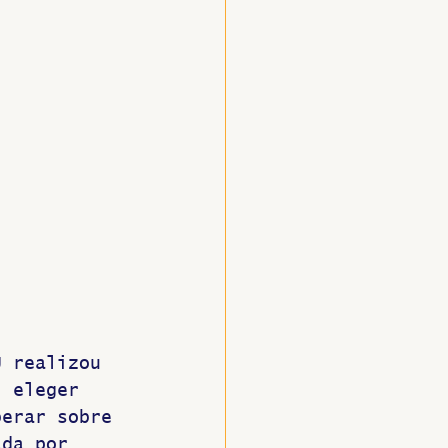
U realizou 
, eleger 
berar sobre 
ada por 