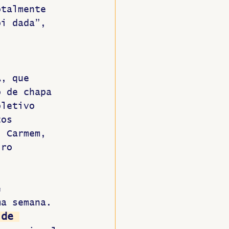
otalmente 
oi dada”, 
 
A, que 
o de chapa 
oletivo 
tos 
, Carmem, 
iro 
e 
ma semana. 
 de 