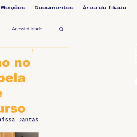
Eleições
Documentos
Área do filiado
Acessibilidade
selho Fiscal
ão no
pela
Ligeirinho
e
ntes
urso
aissa Dantas
ulgações