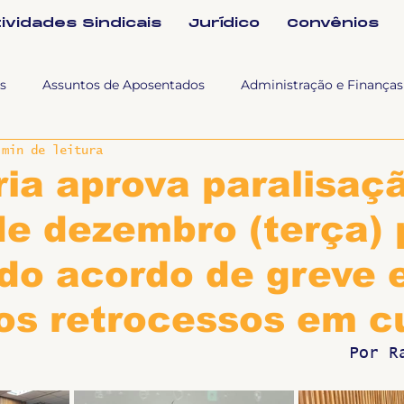
tividades Sindicais
Jurídico
Convênios
s
Assuntos de Aposentados
Administração e Finanças
 min de leitura
 Tra
Fala SINTET-UFU
Esporte Cultura e Lazer
Con
ia aprova paralisaç
de dezembro (terça) 
Documentos
Formação e Relações Sindicais
Mundo
do acordo de greve 
sa e comunicação
Politicas Socias Antirracismo
Suple
os retrocessos em c
Por R
Nova
Sintet News
Suplentes
Você Sabia
Div