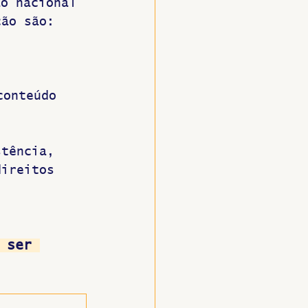
ão nacional 
ção são:
conteúdo 
stência, 
direitos 
 ser 