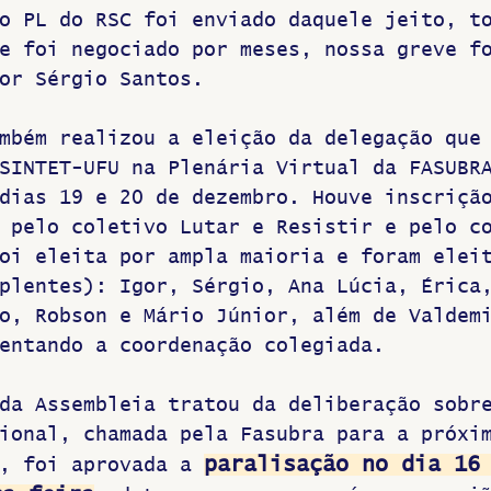
o PL do RSC foi enviado daquele jeito, t
e foi negociado por meses, nossa greve f
or Sérgio Santos.
mbém realizou a eleição da delegação que
SINTET-UFU na Plenária Virtual da FASUBR
dias 19 e 20 de dezembro. Houve inscriçã
 pelo coletivo Lutar e Resistir e pelo c
oi eleita por ampla maioria e foram elei
plentes): Igor, Sérgio, Ana Lúcia, Érica
o, Robson e Mário Júnior, além de Valdem
entando a coordenação colegiada.
da Assembleia tratou da deliberação sobr
ional, chamada pela Fasubra para a próxi
paralisação no dia 16
, foi aprovada a 