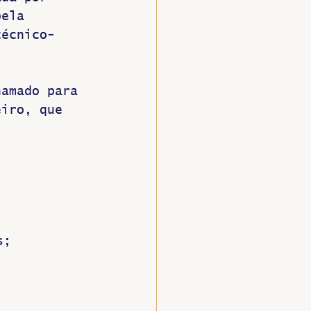
pela 
técnico-
hamado para 
eiro, que 
s;