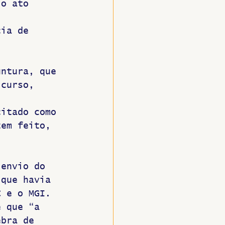
 o ato 
, 
cia de 
untura, que 
 curso, 
 
citado como 
tem feito, 
 envio do 
 que havia 
C e o MGI. 
e que “a 
ebra de 