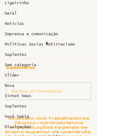
Ligeirinho
Geral
Notícias
Imprensa e comunicação
Politicas Socias Antirracismo
Suplentes
Sem categoria
Comentários
Slider
Nova
Informe sobr
Escreva um comentário
Ligeirinho 541 | Julho
Sintet News
2026
Suplentes
Você Sabia
Sindicato dos Trabalhadores
Técnico-Administrativos
Divulgações
em Instituições Federais de
Ensino Superior de Uberlândia.