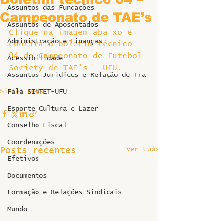
Assuntos das Fundações
Campeonato de TAE’s
Assuntos de Aposentados
Clique na imagem abaixo e 
Administração e Finanças
confira o boletim técnico 
04 do Campeonato de Futebol 
Acessibilidade
Society de TAE’s – UFU.
Assuntos Jurídicos e Relação de Tra
Sintet News
Fala SINTET-UFU
Esporte Cultura e Lazer
Conselho Fiscal
Coordenações
Ver tudo
Posts recentes
Efetivos
Documentos
Formação e Relações Sindicais
Mundo