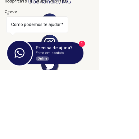
Uberlândia, MG
Hospitais e Saúde Pública
Greve
Como podemos te ajudar?
1
Precisa de ajuda?
Entre em contato.
Online
©2024 fresta coletiva