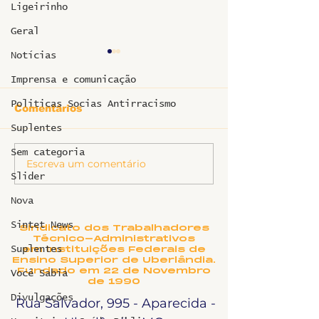
Ligeirinho
Geral
Notícias
Imprensa e comunicação
Politicas Socias Antirracismo
Comentários
Suplentes
Sem categoria
Escreva um comentário
8 de janeiro:
Cuba Resiste
Slider
Fortalecer a Luta
SINTET-UFU 
contra a Dosimetria
campanha de
Nova
e a Anistia
arrecadação 
hospitais cu
Sintet News
Sindicato dos Trabalhadores
Técnico-Administrativos
Suplentes
em Instituições Federais de
Ensino Superior de Uberlândia.
Fundado em 22 de Novembro
Você Sabia
de 1990
Divulgações
Rua Salvador, 995 - Aparecida -