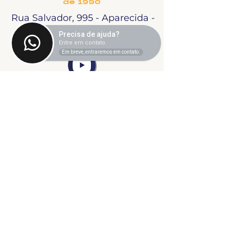
de 1990
Rua Salvador, 995 - Aparecida -
Uberlândia, MG
Precisa de ajuda?
Entre em contato.
Em breve, entraremos em contato.
©2024 fresta coletiva