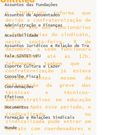
Assuntos das Fundações
O SINTET-UFU informa que 
Assuntos de Aposentados
devido a confraternização de 
Administração e Finanças
fim de ano dos funcionários 
e funcionárias do sindicato, 
Acessibilidade
nesta sexta-feira, 8 de 
Assuntos Jurídicos e Relação de Tra
dezembro, a sede funcionará 
Fala SINTET-UFU
normalmente até às 12h. 
Informamos também que a 
Esporte Cultura e Lazer
confraternização já estava 
Conselho Fiscal
marcada antes mesmo da 
deflagração da greve das 
Coordenações
técnicas e técnicos-
Efetivos
administrativos em educação 
da UFU. Após esse período, o 
Documentos
sindicalizado ou 
Formação e Relações Sindicais
sindicalizada pode entrar em 
Mundo
contato com coordenadores e 