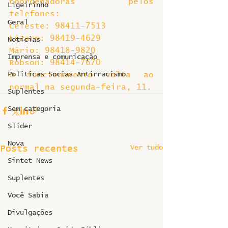
coordenadoras pelos 
Ligeirinho
telefones:
Geral
Celeste: 98411-7513
Lázaro: 98419-4629
Notícias
Mário: 98418-9820
Imprensa e comunicação
Robson: 98414-7670
Politicas Socias Antirracismo
O funcionamento volta ao 
normal na segunda-feira, 11.
Suplentes
Sem categoria
Slider
Nova
Ver tudo
Posts recentes
Sintet News
Suplentes
Você Sabia
Divulgações