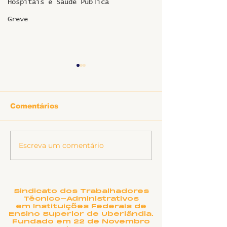
Hospitais e Saúde Pública
Greve
Comentários
Informe sobr
Escreva um comentário
Ligeirinho 541 | Julho
2026
Sindicato dos Trabalhadores
Técnico-Administrativos
em Instituições Federais de
Ensino Superior de Uberlândia.
Fundado em 22 de Novembro