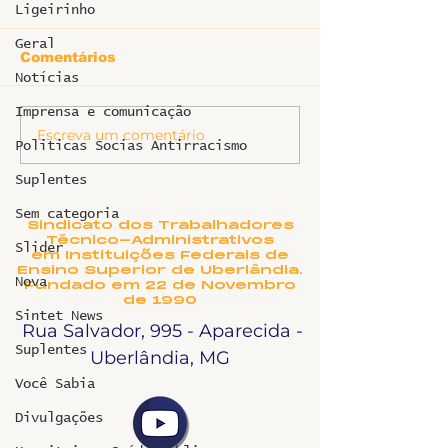
Ligeirinho
Geral
Comentários
Notícias
Imprensa e comunicação
Escreva um comentário
Nota de pesar:
SINTET-UFU 
Politicas Socias Antirracismo
Regina Maria
atividade "P
Pedrosa Oliveira
e enfrentame
Suplentes
assédio e
discriminaçã
Sem categoria
Sindicato dos Trabalhadores
UFU: uma pol
Técnico-Administrativos
Slider
pela constru
em Instituições Federais de
Ensino Superior de Uberlândia.
ambientes se
Nova
Fundado em 22 de Novembro
respeitosos e
de 1990
inclusivos"
Sintet News
Rua Salvador, 995 - Aparecida -
Suplentes
Uberlândia, MG
Você Sabia
Divulgações