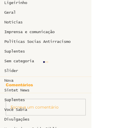
Ligeirinho
Geral
Notícias
Imprensa e comunicação
Politicas Socias Antirracismo
Suplentes
Sem categoria
Slider
Nova
Comentários
Sintet News
Suplentes
Informe sobr
Escreva um comentário
Ligeirinho 541 | Julho
Você Sabia
2026
Divulgações