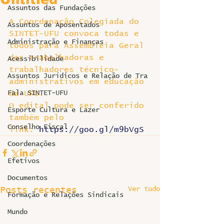
Assuntos das Fundações
A Coordenação Colegiada do 
Assuntos de Aposentados
SINTET-UFU convoca todas e 
Administração e Finanças
todos para Assembleia Geral 
das trabalhadoras e 
Acessibilidade
trabalhadores técnico-
Assuntos Jurídicos e Relação de Tra
administrativos em educação 
Fala SINTET-UFU
da UFU.
O edital pode ser conferido 
Esporte Cultura e Lazer
também pelo 
Conselho Fiscal
link: 
https://goo.gl/m9bVgS
Coordenações
Efetivos
Documentos
Ver tudo
Posts recentes
Formação e Relações Sindicais
Mundo