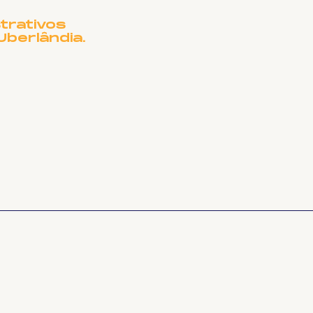
CISA DE OUTRO
ME?
trativos
Uberlândia.