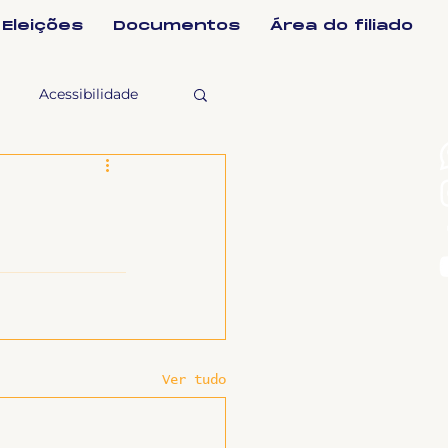
Eleições
Documentos
Área do filiado
Acessibilidade
selho Fiscal
Ligeirinho
ntes
Ver tudo
ulgações