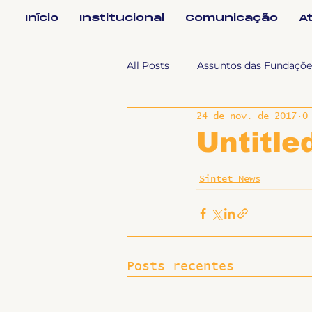
Início
Institucional
Comunicação
A
All Posts
Assuntos das Fundaçõe
24 de nov. de 2017
0
Assuntos Jurídicos e Relação de
Untitle
Coordenações
Efetivos
Sintet News
Geral
Notícias
Impren
Posts recentes
Sem categoria
Slider