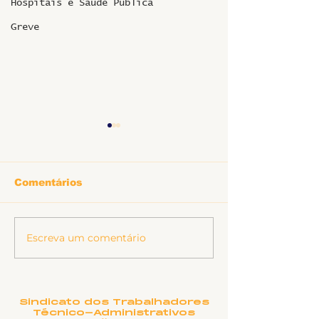
Hospitais e Saúde Pública
Greve
Comentários
Escreva um comentário
O TEATRO
Nota de pesar
MUNICIPAL DE
Marine Pereir
UBERLÂNDIA
Marques
PRECISA DE OUTRO
NOME?
Sindicato dos Trabalhadores
Técnico-Administrativos