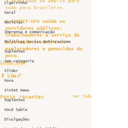
a dignidade se amplie para 
Ligeirinho
todo povo brasileiro.
Geral
O SINTET-UFU saúda os 
Notícias
servidores públicos: 
Imprensa e comunicação
trabalhadores à serviço da 
Politicas Socias Antirracismo
população e contra os 
exploradores e genocidas do 
Suplentes
povo.
Sem categoria
Sintet News
Slider
Nova
Sintet News
Ver tudo
Posts recentes
Suplentes
Você Sabia
Divulgações