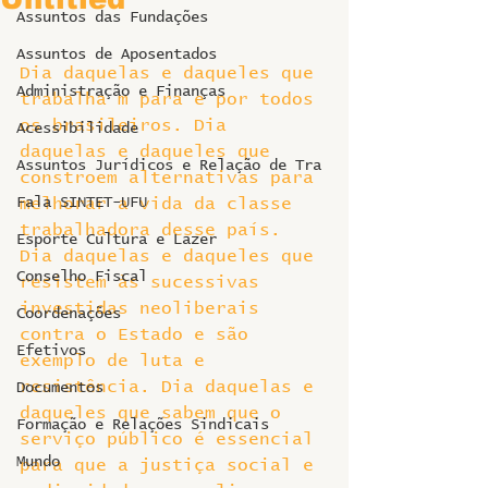
Assuntos das Fundações
Assuntos de Aposentados
Dia daquelas e daqueles que 
Administração e Finanças
trabalha m para e por todos 
os brasileiros. Dia 
Acessibilidade
daquelas e daqueles que 
Assuntos Jurídicos e Relação de Tra
constroem alternativas para 
Fala SINTET-UFU
melhorar a vida da classe 
trabalhadora desse país. 
Esporte Cultura e Lazer
Dia daquelas e daqueles que 
Conselho Fiscal
resistem às sucessivas 
investidas neoliberais 
Coordenações
contra o Estado e são 
Efetivos
exemplo de luta e 
resistência. Dia daquelas e 
Documentos
daqueles que sabem que o 
Formação e Relações Sindicais
serviço público é essencial 
Mundo
para que a justiça social e 