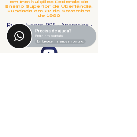
em Instituições Federais de
Ensino Superior de Uberlândia.
Fundado em 22 de Novembro
de 1990
Rua Salvador, 995 - Aparecida -
Precisa de ajuda?
Uberlândia, MG
Entre em contato.
Em breve, entraremos em contato.
©2024 fresta coletiva