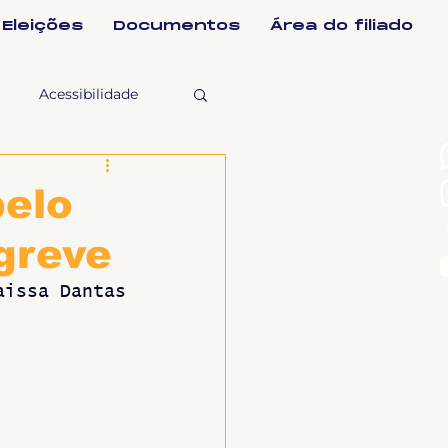
Eleições
Documentos
Área do filiado
Acessibilidade
selho Fiscal
pelo
greve
Ligeirinho
aissa Dantas
ntes
ulgações