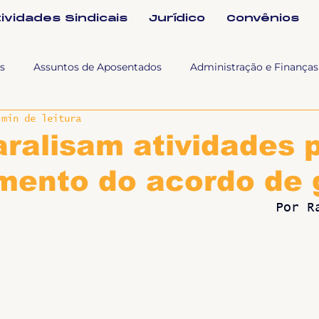
tividades Sindicais
Jurídico
Convênios
s
Assuntos de Aposentados
Administração e Finanças
 min de leitura
 Tra
Fala SINTET-UFU
Esporte Cultura e Lazer
Con
ralisam atividades 
mento do acordo de 
Documentos
Formação e Relações Sindicais
Mundo
Por R
sa e comunicação
Politicas Socias Antirracismo
Suple
Nova
Sintet News
Suplentes
Você Sabia
Div