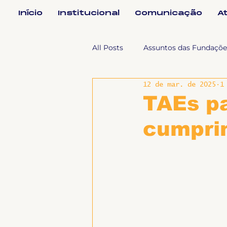
Início
Institucional
Comunicação
A
All Posts
Assuntos das Fundaçõe
12 de mar. de 2025
1
Assuntos Jurídicos e Relação de
TAEs pa
cumpri
Coordenações
Efetivos
Geral
Notícias
Impren
Sem categoria
Slider