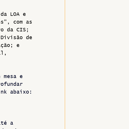
 da LOA e 
es", com as 
ro da CIS; 
 Divisão de 
ação; e 
al, 
. 
e mesa e 
rofundar 
ink abaixo:
até a 