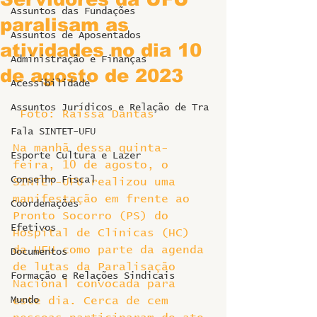
Assuntos das Fundações
paralisam as
Assuntos de Aposentados
atividades no dia 10
Administração e Finanças
de agosto de 2023
Acessibilidade
Assuntos Jurídicos e Relação de Tra
 Foto: Raissa Dantas
Fala SINTET-UFU
Na manhã dessa quinta-
Esporte Cultura e Lazer
feira, 10 de agosto, o 
Conselho Fiscal
SINTET-UFU realizou uma 
manifestação em frente ao 
Coordenações
Pronto Socorro (PS) do 
Efetivos
Hospital de Clínicas (HC) 
da UFU como parte da agenda 
Documentos
de lutas da Paralisação 
Formação e Relações Sindicais
Nacional convocada para 
Mundo
este dia. Cerca de cem 