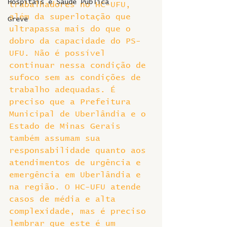
Hospitais e Saúde Pública
trabalhadores no HC-UFU, 
além da superlotação que 
Greve
ultrapassa mais do que o 
dobro da capacidade do PS-
UFU. Não é possível 
continuar nessa condição de 
sufoco sem as condições de 
trabalho adequadas. É 
preciso que a Prefeitura 
Municipal de Uberlândia e o 
Estado de Minas Gerais 
também assumam sua 
responsabilidade quanto aos 
atendimentos de urgência e 
emergência em Uberlândia e 
na região. O HC-UFU atende 
casos de média e alta 
complexidade, mas é preciso 
lembrar que este é um 