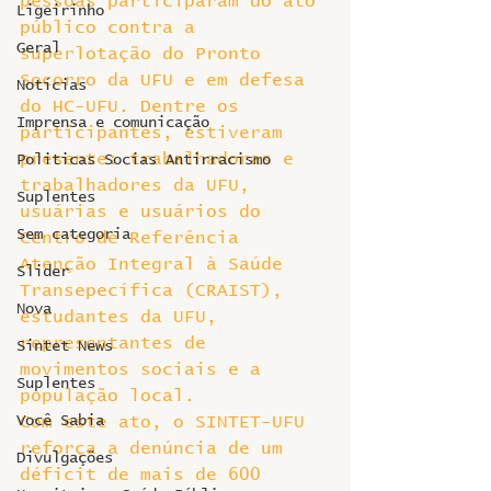
pessoas participaram do ato 
Ligeirinho
público contra a 
Geral
superlotação do Pronto 
Socorro da UFU e em defesa 
Notícias
do HC-UFU. Dentre os 
Imprensa e comunicação
participantes, estiveram 
presente: trabalhadoras e 
Politicas Socias Antirracismo
trabalhadores da UFU, 
Suplentes
usuárias e usuários do 
Sem categoria
Centro de Referência 
Atenção Integral à Saúde 
Slider
Transepecífica (CRAIST), 
Nova
estudantes da UFU, 
representantes de 
Sintet News
movimentos sociais e a 
Suplentes
população local.
Você Sabia
Com este ato, o SINTET-UFU 
reforça a denúncia de um 
Divulgações
déficit de mais de 600 