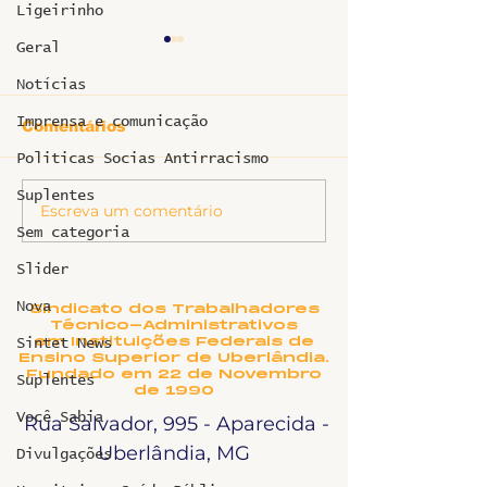
Ligeirinho
Geral
Notícias
Imprensa e comunicação
Comentários
Politicas Socias Antirracismo
Informe sobr
Suplentes
Escreva um comentário
Ligeirinho 541 | Julho
2026
Sem categoria
Slider
Nova
Sindicato dos Trabalhadores
Técnico-Administrativos
em Instituições Federais de
Sintet News
Ensino Superior de Uberlândia.
Fundado em 22 de Novembro
Suplentes
de 1990
Você Sabia
Rua Salvador, 995 - Aparecida -
Uberlândia, MG
Divulgações