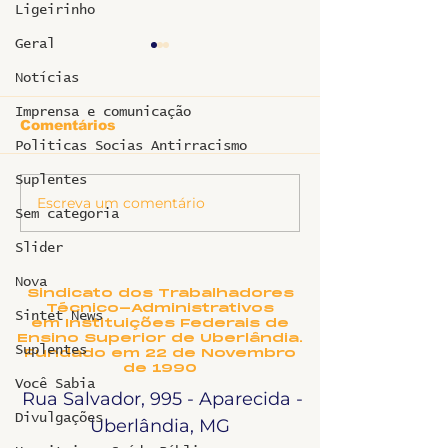
Ligeirinho
Geral
Maria José França
Marcelo Chag
Carvalho
Notícias
Imprensa e comunicação
Comentários
Politicas Socias Antirracismo
Suplentes
Escreva um comentário
Sem categoria
Slider
Nova
Sindicato dos Trabalhadores
Técnico-Administrativos
Sintet News
em Instituições Federais de
Ensino Superior de Uberlândia.
Suplentes
Fundado em 22 de Novembro
de 1990
Você Sabia
Rua Salvador, 995 - Aparecida -
Divulgações
Uberlândia, MG