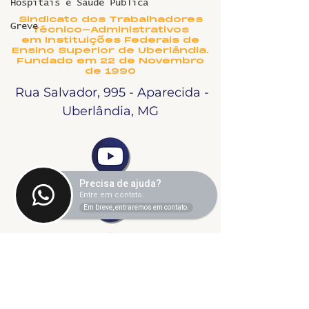
Hospitais e Saúde Pública
NOME?
Sindicato dos Trabalhadores
Greve
Técnico-Administrativos
em Instituições Federais de
Ensino Superior de Uberlândia.
Fundado em 22 de Novembro
de 1990
Rua Salvador, 995 - Aparecida -
Uberlândia, MG
Precisa de ajuda?
Entre em contato.
Em breve, entraremos em contato.