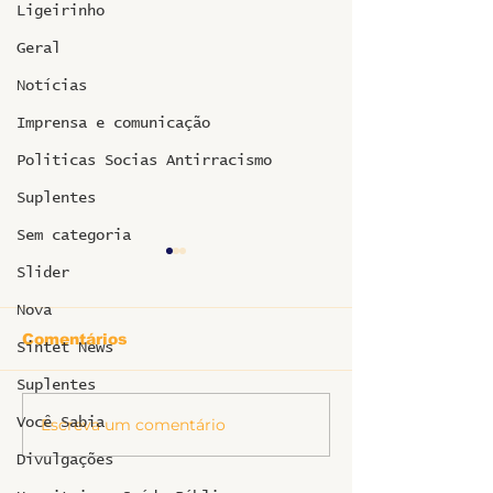
Ligeirinho
Geral
Notícias
Imprensa e comunicação
Politicas Socias Antirracismo
Suplentes
Sem categoria
Slider
Nova
Comentários
Sintet News
Suplentes
Escreva um comentário
Você Sabia
SINTET-UFU dá as
O TEATRO
boas-vindas aos
MUNICIPAL D
Divulgações
novos TAEs e
UBERLÂNDIA
docentes da UFU
PRECISA DE