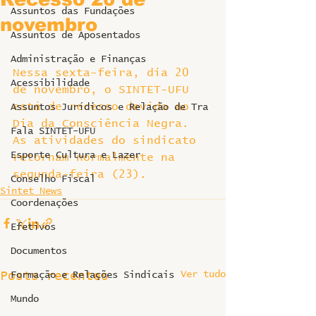
Assuntos das Fundações
novembro
Assuntos de Aposentados
Administração e Finanças
Nessa sexta-feira, dia 20 
Acessibilidade
de novembro, o SINTET-UFU 
está de recesso devido ao 
Assuntos Jurídicos e Relação de Tra
Dia da Consciência Negra. 
Fala SINTET-UFU
As atividades do sindicato 
Esporte Cultura e Lazer
retornam normalmente na 
segunda-feira (23).
Conselho Fiscal
Sintet News
Coordenações
Efetivos
Documentos
Ver tudo
Posts recentes
Formação e Relações Sindicais
Mundo