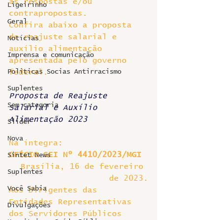
as respostas e/ou 
Ligeirinho
contrapropostas.
Geral
Confira abaixo a proposta 
de reajuste salarial e 
Notícias
auxílio alimentação 
Imprensa e comunicação
apresentada pelo governo 
Politicas Socias Antirracismo
federal.
Suplentes
Proposta de Reajuste 
Sem categoria
Salarial e Auxílio 
Alimentação 2023
Slider
Nova
Na íntegra:
OFÍCIO SEI Nº 4410/2023/MGI
Sintet News
Brasília, 16 de fevereiro 
Suplentes
de 2023.
Você Sabia
Aos Dirigentes das 
Entidades Representativas 
Divulgações
dos Servidores Públicos 