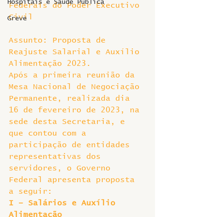
Hospitais e Saúde Pública
Federais do Poder Executivo 
Civil
Greve
Assunto: Proposta de 
Reajuste Salarial e Auxílio 
Alimentação 2023.
Após a primeira reunião da 
Mesa Nacional de Negociação 
Permanente, realizada dia 
16 de fevereiro de 2023, na 
sede desta Secretaria, e 
que contou com a 
participação de entidades 
representativas dos 
servidores, o Governo 
Federal apresenta proposta 
a seguir:
I – Salários e Auxílio 
Alimentação