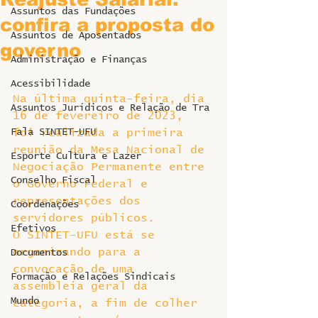
Assuntos das Fundações
confira a proposta do
Assuntos de Aposentados
governo
Administração e Finanças
Acessibilidade
Na última quinta-feira, dia 
Assuntos Jurídicos e Relação de Tra
16 de fevereiro de 2023, 
Fala SINTET-UFU
foi realizada a primeira 
reunião da Mesa Nacional de 
Esporte Cultura e Lazer
Negociação Permanente entre 
Conselho Fiscal
o Governo Federal e 
representações dos 
Coordenações
servidores públicos.
Efetivos
O SINTET-UFU está se 
organizando para a 
Documentos
convocação de uma 
Formação e Relações Sindicais
assembleia geral da 
Mundo
categoria, a fim de colher 