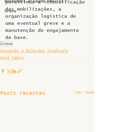
Hospitais e Saúde Pública
permitindo a intensificação 
das mobilizações, a 
Greve
organização logística de 
uma eventual greve e a 
manutenção do engajamento 
da base.
Greve
Formação e Relações Sindicais
Você Sabia
Ver tudo
Posts recentes