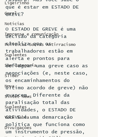
Ligeirinho
que é estar em ESTADO DE 
Geral
GREVE?
Notícias
O ESTADO DE GREVE é uma 
Imprensa e comunicação
decisão da categoria 
sinaliza que os 
Politicas Socias Antirracismo
trabalhadores estão em 
Suplentes
alerta e prontos para 
Sem categoria
deflagrar uma greve caso as 
negociações (e, neste caso, 
Slider
os encaminhamentos do 
Nova
último acordo de greve) não 
avancem. Diferente da 
Sintet News
paralisação total das 
Suplentes
atividades, o ESTADO DE 
GREVE é uma demarcação 
Você Sabia
política que funciona como 
Divulgações
um instrumento de pressão, 