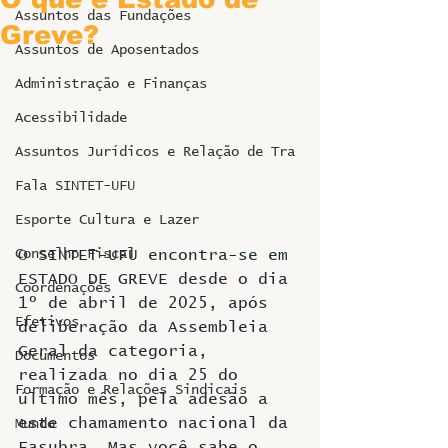
Assuntos das Fundações
Greve?
Assuntos de Aposentados
Administração e Finanças
Acessibilidade
Assuntos Jurídicos e Relação de Tra
Fala SINTET-UFU
Esporte Cultura e Lazer
Conselho Fiscal
O SINTET-UFU encontra-se em 
ESTADO DE GREVE desde o dia 
Coordenações
1º de abril de 2025, após 
Efetivos
deliberação da Assembleia 
Geral da categoria, 
Documentos
realizada no dia 25 do 
Formação e Relações Sindicais
último mês, pela adesão a 
este chamamento nacional da 
Mundo
Fasubra. Mas você sabe o 