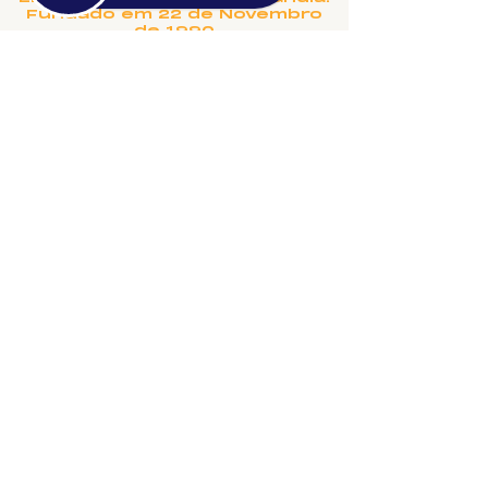
Fundado em 22 de Novembro
de 1990
Rua Salvador, 995 - Aparecida -
Uberlândia, MG
©2024 fresta coletiva