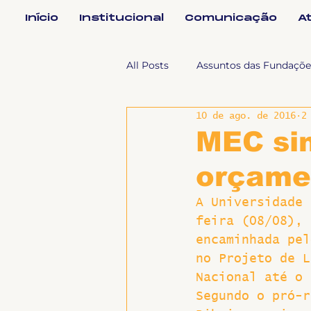
Início
Institucional
Comunicação
A
All Posts
Assuntos das Fundaçõe
10 de ago. de 2016
2
Assuntos Jurídicos e Relação de
MEC sin
orçame
Coordenações
Efetivos
A Universidade 
feira (08/08), 
Geral
Notícias
Impren
encaminhada pel
no Projeto de L
Nacional até o 
Sem categoria
Slider
Segundo o pró-r