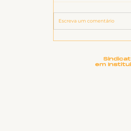
Escreva um comentário
O que é Estado de
Greve?
Sindica
em Institu