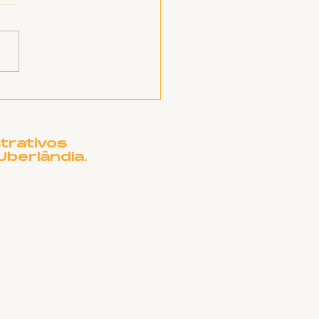
rtura de submissões
rtigos científicos ao
volume da Coletânea
ae
trativos
Uberlândia.