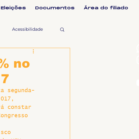
Eleições
Documentos
Área do filiado
Acessibilidade
selho Fiscal
0% no
17
Ligeirinho
ta segunda-
2017, 
ntes
rá constar 
Congresso 
ulgações
isco 