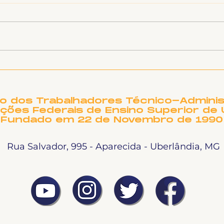
27º GRITO DOS
Abe
EXCLUÍDOS E
de a
EXCLUÍDAS –
8º 
UBERLÂNDIA, VIDA EM
GPT
to dos Trabalhadores Técnico-Adminis
PRIMEIRO LUGAR!
ições Federais de Ensino Superior de 
Fundado em 22 de Novembro de 1990
Rua Salvador, 995 - Aparecida - Uberlândia, MG