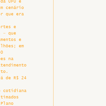
 da UFU e 
um cenário 
or que era 
ortes e 
s – que 
amentos e 
ilhões; em 
40 
ões na 
atendimento 
ito. 
rá de R$ 24 
o cotidiana 
stimados 
 Plano 