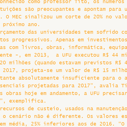
onhecido como professor Tito, os números
tuições são preocupantes e apontam para 
Greve
. O MEC sinalizou um corte de 20% no val
 próximo ano.
rçamento das universidades tem sofrido c
tos progressivos. Apenas em investimento
as com livros, obras, informática, equip
ente -, em 2013,  a UFU executou R$ 44 m
20 milhões (quando estavam previstos R$ 
 2017, projeta-se um valor de R$ 15 milh
tante absolutamente insuficiente para o 
senciais projetadas para 2017”, avalia T
s obras hoje em andamento, a UFU precisa
”, exemplifica.
recursos de custeio, usados na manutençã
 o cenário não é diferente. Os valores e
em média, 25% inferiores aos de 2016. “O