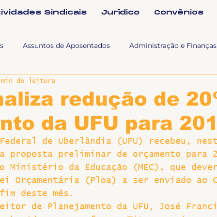
tividades Sindicais
Jurídico
Convênios
s
Assuntos de Aposentados
Administração e Finanças
 min de leitura
 Tra
Fala SINTET-UFU
Esporte Cultura e Lazer
Con
aliza redução de 2
nto da UFU para 20
Documentos
Formação e Relações Sindicais
Mundo
Federal de Uberlândia (UFU) recebeu, nes
a proposta preliminar de orçamento para 
sa e comunicação
Politicas Socias Antirracismo
Suple
o Ministério da Educação (MEC), que deve
ei Orçamentária (Ploa) a ser enviado ao 
fim deste mês.
Nova
Sintet News
Suplentes
Você Sabia
Div
eitor de Planejamento da UFU, José Franc