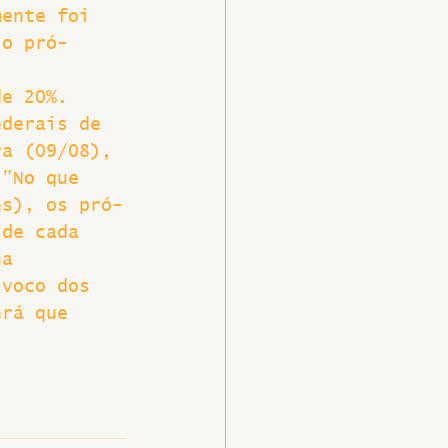
mente foi 
 o pró-
de 20%. 
ederais de 
ra (09/08), 
.”No que 
es), os pró-
 de cada 
na 
ívoco dos 
erá que 