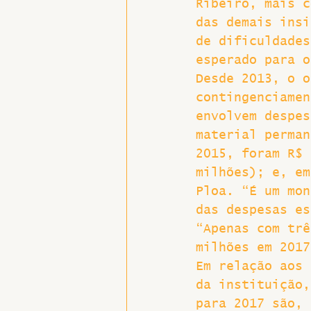
Ribeiro, mais c
das demais insi
Hospitais e Saúde Pública
de dificuldades
esperado para o
Desde 2013, o o
contingenciamen
envolvem despes
material perman
2015, foram R$ 
milhões); e, em
Ploa. “É um mon
das despesas es
“Apenas com trê
milhões em 2017
Em relação aos 
da instituição,
para 2017 são, 