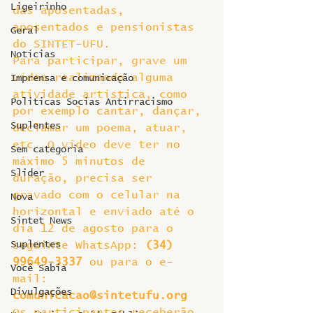
Ligeirinho
das aposentadas, 
aposentados e pensionistas 
Geral
do SINTET-UFU.
Notícias
Para participar, grave um 
vídeo realizando alguma 
Imprensa e comunicação
atividade artística, como 
Politicas Socias Antirracismo
por exemplo cantar, dançar, 
Suplentes
declamar um poema, atuar, 
etc. O vídeo deve ter no 
Sem categoria
máximo 5 minutos de 
Slider
duração, precisa ser 
gravado com o celular na 
Nova
horizontal e enviado até o 
Sintet News
dia 12 de agosto para o 
Suplentes
seguinte WhatsApp: 
(34) 
99649-3337
 ou para o e-
Você Sabia
mail: 
Divulgações
comunicacao@sintetufu.org
Os participantes receberão 