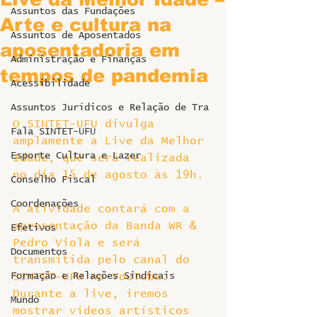
Assuntos das Fundações
Arte e cultura na
Assuntos de Aposentados
aposentadoria em
Administração e Finanças
tempos de pandemia
Acessibilidade
Assuntos Jurídicos e Relação de Tra
O SINTET-UFU divulga 
Fala SINTET-UFU
amplamente a Live da Melhor 
Esporte Cultura e Lazer
Idade, que será realizada 
no dia 15 de agosto às 19h.
Conselho Fiscal
Coordenações
A atividade contará com a 
apresentação da Banda WR & 
Efetivos
Pedro Viola e será 
Documentos
transmitida pelo canal do 
Formação e Relações Sindicais
SINTET-UFU no YouTube.
Durante a live, iremos 
Mundo
mostrar vídeos artísticos 