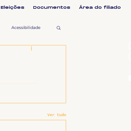
Eleições
Documentos
Área do filiado
Acessibilidade
selho Fiscal
Ligeirinho
ntes
Ver tudo
ulgações