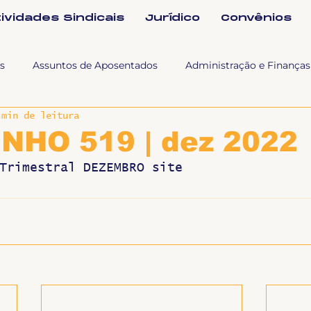
tividades Sindicais
Jurídico
Convênios
s
Assuntos de Aposentados
Administração e Finanças
 min de leitura
 Tra
Fala SINTET-UFU
Esporte Cultura e Lazer
Con
INHO 519 | dez 2022
Trimestral DEZEMBRO site
Documentos
Formação e Relações Sindicais
Mundo
sa e comunicação
Politicas Socias Antirracismo
Suple
Nova
Sintet News
Suplentes
Você Sabia
Div