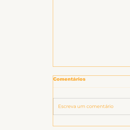
Hospitais e Saúde Pública
Comentários
Escreva um comentário
Ligeirinho 541 | Julho
2026