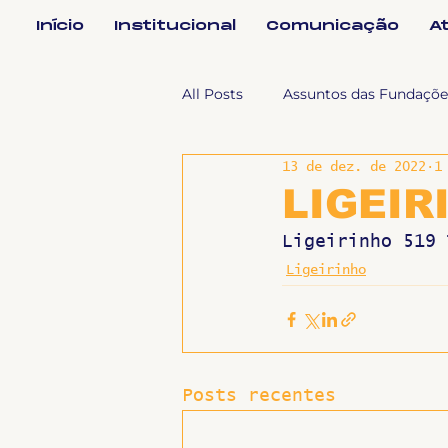
Início
Institucional
Comunicação
A
All Posts
Assuntos das Fundaçõe
13 de dez. de 2022
1
Assuntos Jurídicos e Relação de
LIGEIR
Ligeirinho 519 
Coordenações
Efetivos
Ligeirinho
Geral
Notícias
Impren
Posts recentes
Sem categoria
Slider