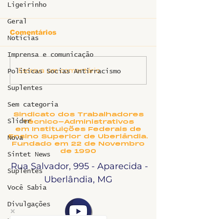
Ligeirinho
Geral
Comentários
Notícias
Ligeirinho 53
Imprensa e comunicação
Escreva um comentário
Ligeirinho especial
Politicas Socias Antirracismo
HC - Junho 2025
Suplentes
Sem categoria
Sindicato dos Trabalhadores
Slider
Técnico-Administrativos
em Instituições Federais de
Ensino Superior de Uberlândia.
Nova
Fundado em 22 de Novembro
de 1990
Sintet News
Rua Salvador, 995 - Aparecida -
Suplentes
Uberlândia, MG
Você Sabia
Divulgações