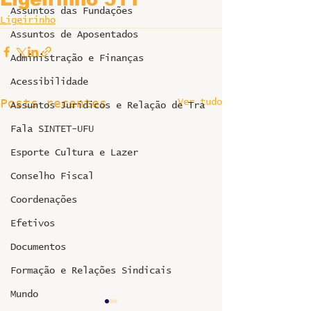
Assuntos das Fundações
Ligeirinho
Assuntos de Aposentados
Administração e Finanças
Acessibilidade
Ver tudo
Posts recentes
Assuntos Jurídicos e Relação de Tra
Fala SINTET-UFU
Esporte Cultura e Lazer
Conselho Fiscal
Coordenações
Efetivos
Documentos
Formação e Relações Sindicais
Mundo