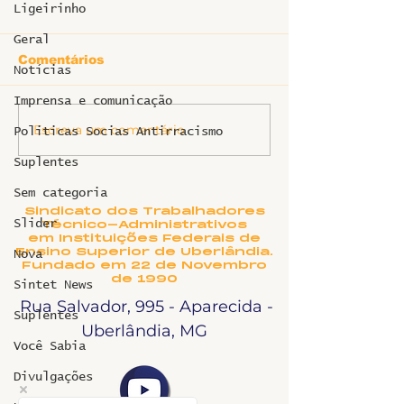
Ligeirinho
Geral
Comentários
Notícias
Ligeirinho 53
Imprensa e comunicação
Escreva um comentário
Ligeirinho especial
Politicas Socias Antirracismo
HC - Junho 2025
Suplentes
Sem categoria
Sindicato dos Trabalhadores
Slider
Técnico-Administrativos
em Instituições Federais de
Ensino Superior de Uberlândia.
Nova
Fundado em 22 de Novembro
de 1990
Sintet News
Rua Salvador, 995 - Aparecida -
Suplentes
Uberlândia, MG
Você Sabia
Divulgações