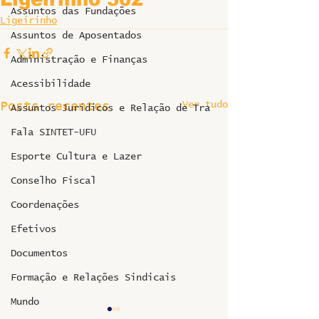
Assuntos das Fundações
Ligeirinho
Assuntos de Aposentados
Administração e Finanças
Acessibilidade
Ver tudo
Posts recentes
Assuntos Jurídicos e Relação de Tra
Fala SINTET-UFU
Esporte Cultura e Lazer
Conselho Fiscal
Coordenações
Efetivos
Documentos
Formação e Relações Sindicais
Mundo