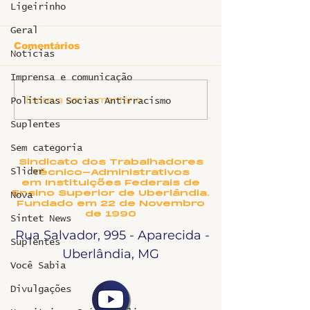
Ligeirinho
Geral
Comentários
Notícias
Ligeirinho 539
Imprensa e comunicação
Escreva um comentário
Ligeirinho es
Politicas Socias Antirracismo
HC - Junho 2
Suplentes
Sem categoria
Sindicato dos Trabalhadores
Slider
Técnico-Administrativos
em Instituições Federais de
Ensino Superior de Uberlândia.
Nova
Fundado em 22 de Novembro
de 1990
Sintet News
Rua Salvador, 995 - Aparecida -
Suplentes
Uberlândia, MG
Você Sabia
Divulgações