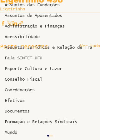
Assuntos das Fundações
Ligeirinho
Assuntos de Aposentados
Administração e Finanças
Acessibilidade
Ver tudo
Posts recentes
Assuntos Jurídicos e Relação de Tra
Fala SINTET-UFU
Esporte Cultura e Lazer
Conselho Fiscal
Coordenações
Efetivos
Documentos
Formação e Relações Sindicais
Mundo