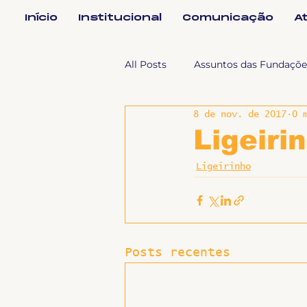
Início
Institucional
Comunicação
A
All Posts
Assuntos das Fundaçõe
8 de nov. de 2017
0 
Assuntos Jurídicos e Relação de
Ligeiri
Ligeirinho
Coordenações
Efetivos
Geral
Notícias
Impren
Posts recentes
Sem categoria
Slider