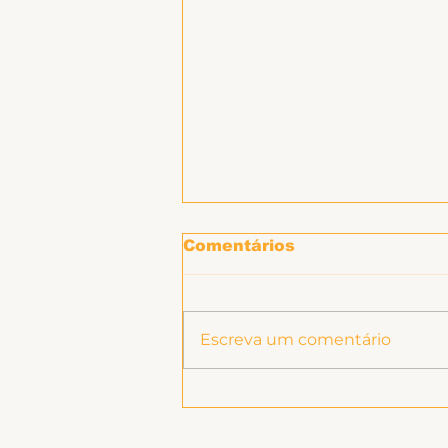
Hospitais e Saúde Pública
Comentários
Escreva um comentário
Ligeirinho 539