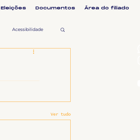
Eleições
Documentos
Área do filiado
Acessibilidade
selho Fiscal
Ligeirinho
ntes
Ver tudo
ulgações