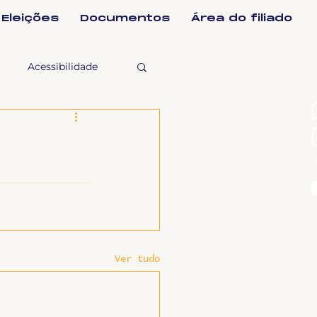
Eleições
Documentos
Área do filiado
Acessibilidade
selho Fiscal
Ligeirinho
ntes
Ver tudo
ulgações