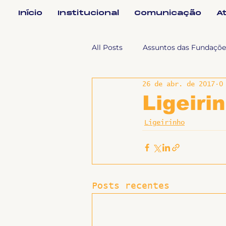
Início
Institucional
Comunicação
A
All Posts
Assuntos das Fundaçõe
26 de abr. de 2017
0
Assuntos Jurídicos e Relação de
Ligeiri
Ligeirinho
Coordenações
Efetivos
Geral
Notícias
Impren
Posts recentes
Sem categoria
Slider