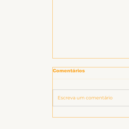
Hospitais e Saúde Pública
Comentários
Escreva um comentário
Ligeirinho 539