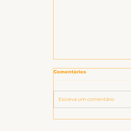
Hospitais e Saúde Pública
Comentários
Escreva um comentário
Ligeirinho 539