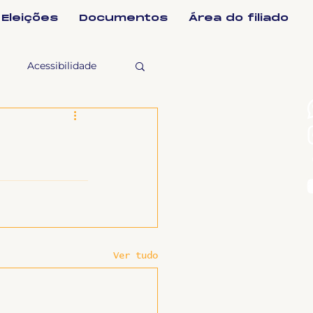
Eleições
Documentos
Área do filiado
Acessibilidade
selho Fiscal
Ligeirinho
ntes
Ver tudo
ulgações