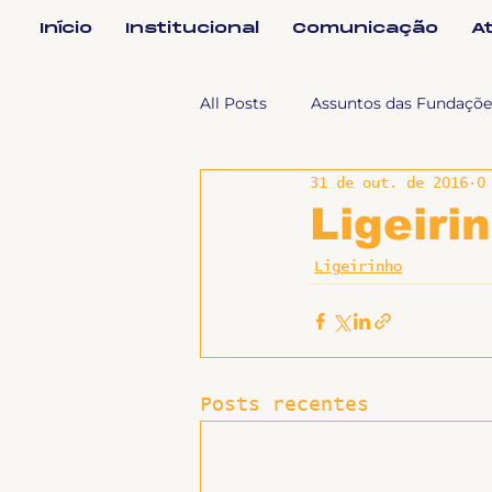
Início
Institucional
Comunicação
A
All Posts
Assuntos das Fundaçõe
31 de out. de 2016
0
Assuntos Jurídicos e Relação de
Ligeiri
Ligeirinho
Coordenações
Efetivos
Geral
Notícias
Impren
Posts recentes
Sem categoria
Slider