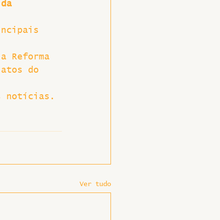
 da 
incipais 
 a Reforma 
 atos do 
.
s notícias.
Ver tudo