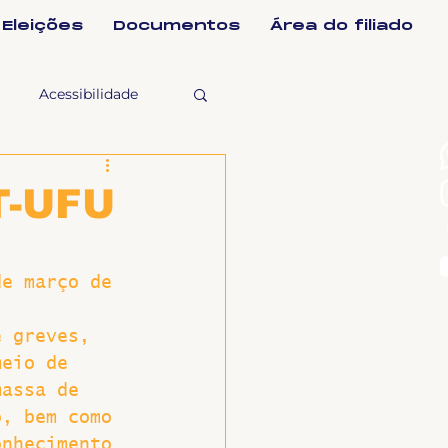
Eleições
Documentos
Área do filiado
Acessibilidade
selho Fiscal
T-UFU
Ligeirinho
de março de 
ntes
e greves, 
meio de 
massa de 
ulgações
o, bem como 
onhecimento