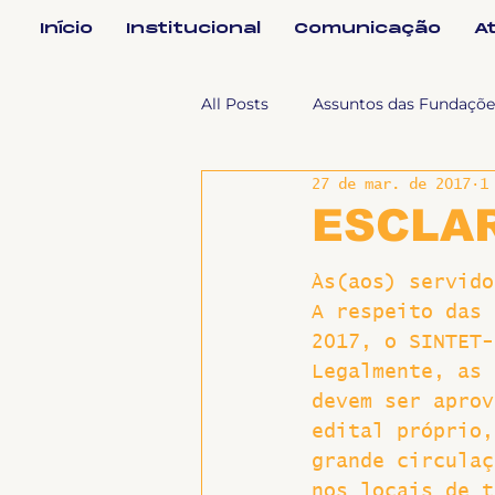
Início
Institucional
Comunicação
A
All Posts
Assuntos das Fundaçõe
27 de mar. de 2017
1
Assuntos Jurídicos e Relação de
ESCLAR
Coordenações
Efetivos
Às(aos) servido
A respeito das 
2017, o SINTET-
Geral
Notícias
Impren
Legalmente, as 
devem ser aprov
edital próprio,
Sem categoria
Slider
grande circulaç
nos locais de t