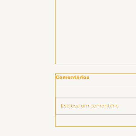
Comentários
Escreva um comentário
Entidades entregam
ofício à Reitoria para
ser entregue ao