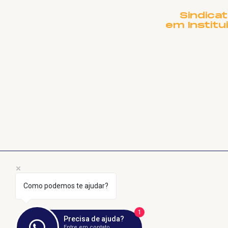
Presidente Lula
Sindica
em Institu
Como podemos te ajudar?
1
Precisa de ajuda?
Entre em contato.