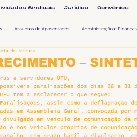
tividades Sindicais
Jurídico
Convênios
s
Assuntos de Aposentados
Administração e Finanças
 min de leitura
 Tra
Fala SINTET-UFU
Esporte Cultura e Lazer
Con
ECIMENTO – SINTE
Documentos
Formação e Relações Sindicais
Mundo
ras e servidores UFU,
possíveis paralisações dos dias 28 e 31 
UFU tem a esclarecer o que segue:
sa e comunicação
Politicas Socias Antirracismo
Suple
Paralisações, assim como a deflagração d
adas em Assembleia Geral, convocada por 
 divulgado em veículo de comunicação de 
Nova
Sintet News
Suplentes
Você Sabia
Div
ão e nos veículos próprios de comunicaçã
rabalho, com prazo hábil à divulgação, c