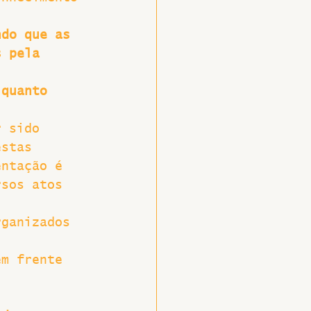
ndo que as 
s pela 
 
 quanto 
r sido 
estas 
entação é 
rsos atos 
rganizados 
em frente 