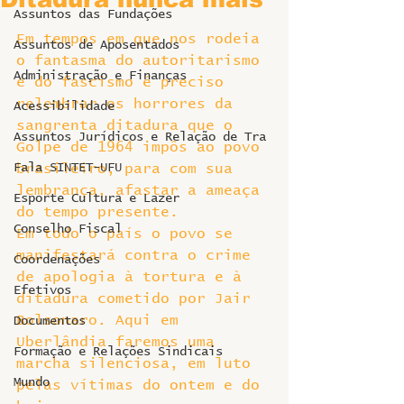
Assuntos das Fundações
Em tempos em que nos rodeia 
Assuntos de Aposentados
o fantasma do autoritarismo 
Administração e Finanças
e do fascismo é preciso 
relembrar os horrores da 
Acessibilidade
sangrenta ditadura que o 
Assuntos Jurídicos e Relação de Tra
Golpe de 1964 impôs ao povo 
Fala SINTET-UFU
brasileiro, para com sua 
lembrança, afastar a ameaça 
Esporte Cultura e Lazer
do tempo presente.
Conselho Fiscal
Em todo o país o povo se 
manifestará contra o crime 
Coordenações
de apologia à tortura e à 
Efetivos
ditadura cometido por Jair 
Bolsonaro. Aqui em 
Documentos
Uberlândia faremos uma 
Formação e Relações Sindicais
marcha silenciosa, em luto 
Mundo
pelas vítimas do ontem e do 