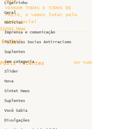
hoje.
Ligeirinho
VENHAM TODAS E TODOS DE 
Geral
PRETO, e vamos lutar pela 
democracia!
Notícias
Sintet News
Imprensa e comunicação
Politicas Socias Antirracismo
Suplentes
Sem categoria
Ver tudo
Posts recentes
Slider
Nova
Sintet News
Suplentes
Você Sabia
Divulgações