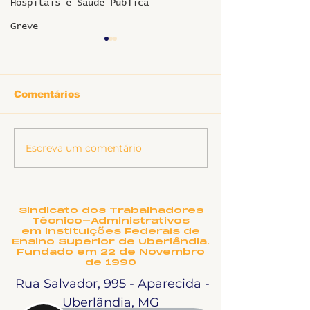
Hospitais e Saúde Pública
Greve
Comentários
Escreva um comentário
SINTET-UFU dá as
O TEATRO
boas-vindas aos
MUNICIPAL D
novos TAEs e
UBERLÂNDIA
docentes da UFU
PRECISA DE
NOME?
Sindicato dos Trabalhadores
Técnico-Administrativos
em Instituições Federais de
Ensino Superior de Uberlândia.
Fundado em 22 de Novembro
de 1990
Rua Salvador, 995 - Aparecida -
Uberlândia, MG