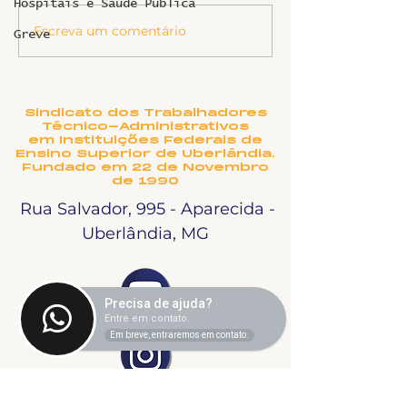
Hospitais e Saúde Pública
Informe sobre RSC
Escreva um comentário
SINTET-UFU 
Greve
boas-vindas 
novos TAEs e
docentes da
Sindicato dos Trabalhadores
Técnico-Administrativos
em Instituições Federais de
Ensino Superior de Uberlândia.
Fundado em 22 de Novembro
de 1990
Rua Salvador, 995 - Aparecida -
Uberlândia, MG
Precisa de ajuda?
Entre em contato.
Em breve, entraremos em contato.