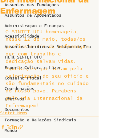
Assuntos das Fundações
Enfermagem
Assuntos de Aposentados
Administração e Finanças
O SINTET-UFU homenageia, 
Acessibilidade
nesse 12 de maio, todas/os 
profissionais da enfermagem 
Assuntos Jurídicos e Relação de Tra
que com trabalho e 
Fala SINTET-UFU
dedicação salvam vidas. 
Esporte Cultura e Lazer
Aquelas/es que lutam pela 
valorização do seu ofício e 
Conselho Fiscal
são fundamentais no cuidado 
Coordenações
do nosso povo. Parabéns 
pelo Dia Internacional da 
Efetivos
Enfermagem!
Documentos
Sintet News
Formação e Relações Sindicais
Mundo