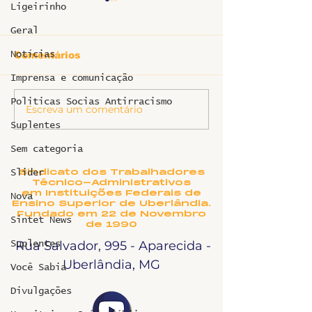
Defeso eleito
Ligeirinho
serviço públi
Geral
de agosto de 
FALA SINTET
PROGRAMA FM
Notícias
Comentários
UNIVERSITÁRIA – 0
Imprensa e comunicação
agosto de 202
SINTET-UFU - 
Politicas Socias Antirracismo
Escreva um comentário
SINTET-UFU dá as
eleitoral e s
boas-vindas aos
Suplentes
público (Rais
novos TAEs e
companheiras 
Sem categoria
docentes da UFU
companheiros,
Sindicato dos Trabalhadores
Slider
Raissa dantas
Técnico-Administrativos
em Instituições Federais de
Nova
neste Fala Si
Ensino Superior de Uberlândia.
Fundado em 22 de Novembro
nós rece
Sintet News
de 1990
Rua Salvador, 995 - Aparecida -
Suplentes
Uberlândia, MG
Você Sabia
Divulgações