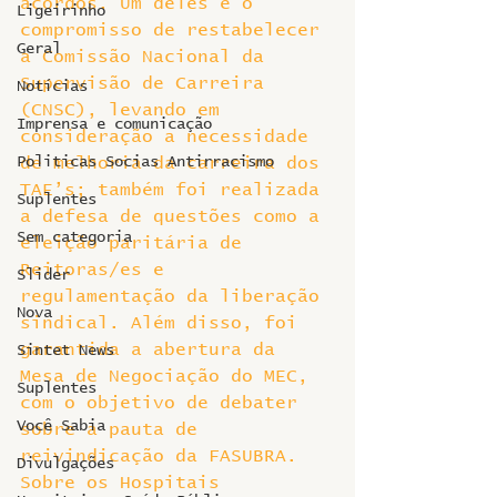
acordos. Um deles é o 
Ligeirinho
compromisso de restabelecer 
Geral
a Comissão Nacional da 
Supervisão de Carreira 
Notícias
(CNSC), levando em 
Imprensa e comunicação
consideração a necessidade 
Politicas Socias Antirracismo
de melhoria da carreira dos 
TAE’s; também foi realizada 
Suplentes
a defesa de questões como a 
Sem categoria
eleição paritária de 
Reitoras/es e 
Slider
regulamentação da liberação 
Nova
sindical. Além disso, foi 
garantida a abertura da 
Sintet News
Mesa de Negociação do MEC, 
Suplentes
com o objetivo de debater 
Você Sabia
sobre a pauta de 
reivindicação da FASUBRA. 
Divulgações
Sobre os Hospitais 