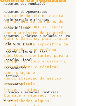
Assuntos das Fundações
Assuntos de Aposentados
Na tarde da última quinta-
Administração e Finanças
feira, dia 28 de junho de 
2023, a FASUBRA se reuniu 
Acessibilidade
com o Ministro da Educação, 
Assuntos Jurídicos e Relação de Tra
Camilo Santana, para tratar 
Fala SINTET-UFU
sobre a pauta específica da 
Federação, que engloba 
Esporte Cultura e Lazer
questões importantes para a 
Conselho Fiscal
categoria, como a carreira 
dos técnicos e técnicas, 
Coordenações
consignação e 
Efetivos
democratização da gestão 
dos Hospitais 
Documentos
Universitários.
Formação e Relações Sindicais
Durante a reunião, foram 
Mundo
encaminhados alguns 