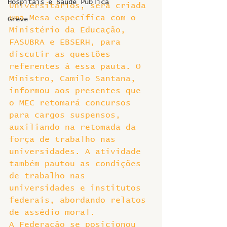
Hospitais e Saúde Pública
Universitários, será criada 
uma Mesa específica com o 
Greve
Ministério da Educação, 
FASUBRA e EBSERH, para 
discutir as questões 
referentes à essa pauta. O 
Ministro, Camilo Santana, 
informou aos presentes que 
o MEC retomará concursos 
para cargos suspensos, 
auxiliando na retomada da 
força de trabalho nas 
universidades. A atividade 
também pautou as condições 
de trabalho nas 
universidades e institutos 
federais, abordando relatos 
de assédio moral.
A Federação se posicionou 