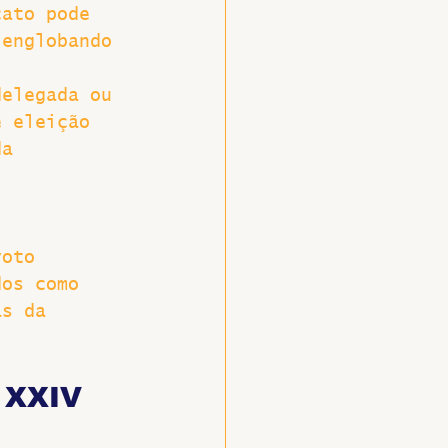
cato pode 
 englobando 
delegada ou 
e eleição 
da 
voto 
dos como 
as da 
 XXIV 