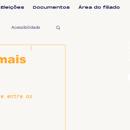
Eleições
Documentos
Área do filiado
Acessibilidade
selho Fiscal
mais
Ligeirinho
ce entre os 
ntes
 
ulgações