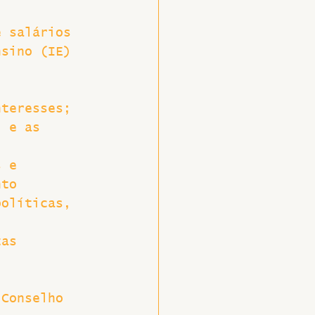
e salários 
nsino (IE) 
 
nteresses;
l e as 
s e 
nto 
políticas, 
tas 
 Conselho 