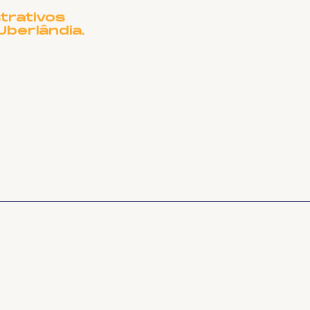
ME?
trativos
Uberlândia.