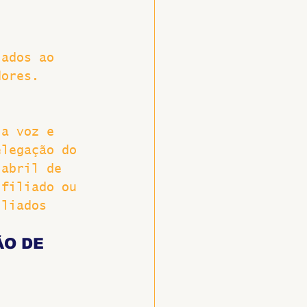
iados ao 
dores.
 a voz e 
elegação do 
 abril de 
 filiado ou 
iliados 
O DE 