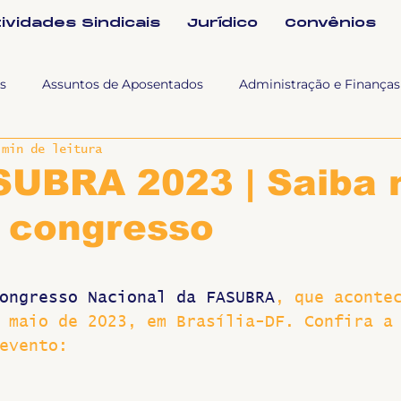
tividades Sindicais
Jurídico
Convênios
s
Assuntos de Aposentados
Administração e Finanças
 min de leitura
 Tra
Fala SINTET-UFU
Esporte Cultura e Lazer
Con
UBRA 2023 | Saiba 
o congresso
Documentos
Formação e Relações Sindicais
Mundo
ongresso Nacional da FASUBRA
, que aconte
sa e comunicação
Politicas Socias Antirracismo
Suple
 maio de 2023, em Brasília-DF. Confira a
evento:
Nova
Sintet News
Suplentes
Você Sabia
Div