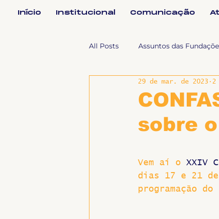
Início
Institucional
Comunicação
A
All Posts
Assuntos das Fundaçõe
29 de mar. de 2023
2
Assuntos Jurídicos e Relação de
CONFAS
sobre 
Coordenações
Efetivos
Vem aí o 
XXIV C
Geral
Notícias
Impren
dias 17 e 21 de
programação do 
Sem categoria
Slider