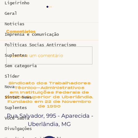
Ligeirinho
Geral
Notícias
Comentários
Imprensa e comunicação
Ligeirinho 53
Politicas Socias Antirracismo
Escreva um comentário
Ligeirinho especial
Suplentes
HC - Junho 2025
Sem categoria
Slider
Sindicato dos Trabalhadores
Nova
Técnico-Administrativos
em Instituições Federais de
Ensino Superior de Uberlândia.
Sintet News
Fundado em 22 de Novembro
de 1990
Suplentes
Rua Salvador, 995 - Aparecida -
Você Sabia
Uberlândia, MG
Divulgações