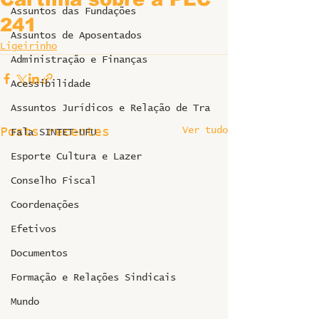
Assuntos das Fundações
241
Assuntos de Aposentados
Ligeirinho
Administração e Finanças
Acessibilidade
Assuntos Jurídicos e Relação de Tra
Ver tudo
Posts recentes
Fala SINTET-UFU
Esporte Cultura e Lazer
Conselho Fiscal
Coordenações
Efetivos
Documentos
Formação e Relações Sindicais
Mundo