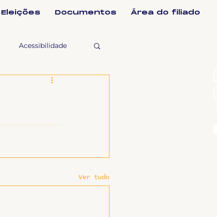
Eleições
Documentos
Área do filiado
Acessibilidade
selho Fiscal
Ligeirinho
ntes
Ver tudo
ulgações