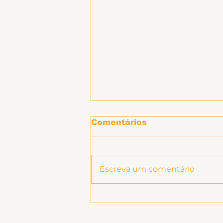
Hospitais e Saúde Pública
Comentários
Escreva um comentário
Ligeirinho 541 | Julho
2026