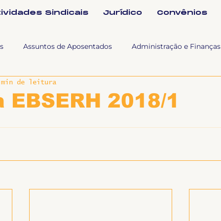
tividades Sindicais
Jurídico
Convênios
s
Assuntos de Aposentados
Administração e Finanças
 min de leitura
 Tra
Fala SINTET-UFU
Esporte Cultura e Lazer
Con
ha EBSERH 2018/1
Documentos
Formação e Relações Sindicais
Mundo
sa e comunicação
Politicas Socias Antirracismo
Suple
Nova
Sintet News
Suplentes
Você Sabia
Div