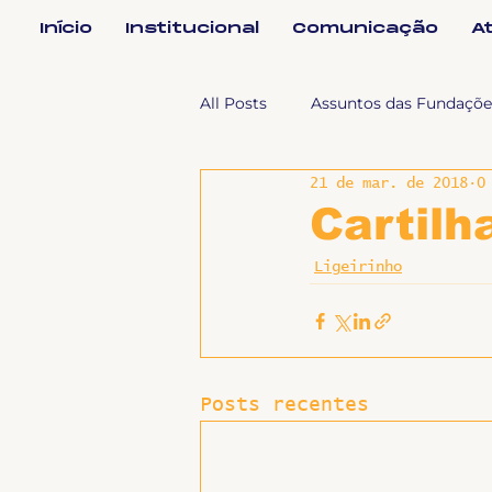
Início
Institucional
Comunicação
A
All Posts
Assuntos das Fundaçõe
21 de mar. de 2018
0
Assuntos Jurídicos e Relação de
Cartil
Ligeirinho
Coordenações
Efetivos
Geral
Notícias
Impren
Posts recentes
Sem categoria
Slider