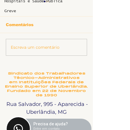
Hospitais e Saúde Pública
Greve
Comentários
Escreva um comentário
Informe de
Aviso de fec
fechamento de sede
de sede: Pás
no feriado de
Tiradentes
Sindicato dos Trabalhadores
Técnico-Administrativos
em Instituições Federais de
Ensino Superior de Uberlândia.
Fundado em 22 de Novembro
de 1990
Rua Salvador, 995 - Aparecida -
Uberlândia, MG
Precisa de ajuda?
Entre em contato.