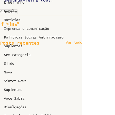
segunda-feira (08).
Ligeirinho
Sindicato
Geral
Notícias
Imprensa e comunicação
Politicas Socias Antirracismo
Ver tudo
Posts recentes
Suplentes
Sem categoria
Slider
Nova
Sintet News
Suplentes
Você Sabia
Divulgações