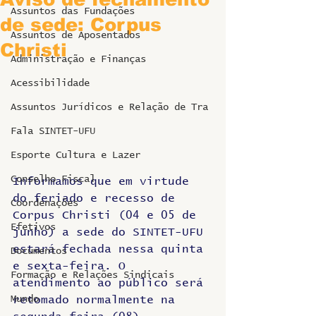
Assuntos das Fundações
de sede: Corpus
Assuntos de Aposentados
Christi
Administração e Finanças
Acessibilidade
Assuntos Jurídicos e Relação de Tra
Fala SINTET-UFU
Esporte Cultura e Lazer
Conselho Fiscal
Informamos que em virtude 
do feriado e recesso de 
Coordenações
Corpus Christi (04 e 05 de 
Efetivos
junho) a sede do SINTET-UFU 
estará fechada nessa quinta 
Documentos
e sexta-feira. O 
Formação e Relações Sindicais
atendimento ao público será 
Mundo
retomado normalmente na 