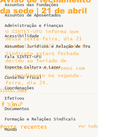
Assuntos das Fundações
da sede | 21 de abril
Assuntos de Aposentados
Administração e Finanças
O SINTET-UFU informa que 
Acessibilidade
nessa sexta-feira, dia 21 
de abril de 2023, a sede do 
Assuntos Jurídicos e Relação de Tra
Sindicato estará fechada 
Fala SINTET-UFU
devido ao feriado de 
Esporte Cultura e Lazer
Tiradentes. Voltaremos com 
o atendimento na segunda-
Conselho Fiscal
feira, dia 24.
Coordenações
Sintet News
Efetivos
Documentos
Formação e Relações Sindicais
Ver tudo
Posts recentes
Mundo