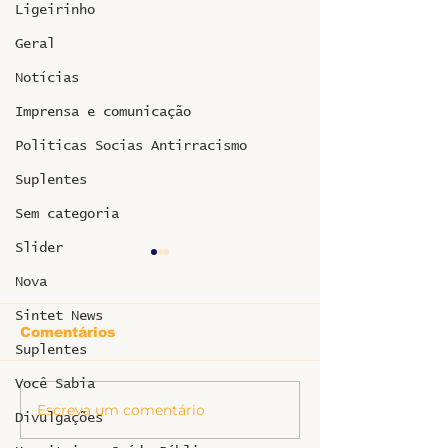
Ligeirinho
Geral
Notícias
Imprensa e comunicação
Politicas Socias Antirracismo
Suplentes
Sem categoria
Slider
Nova
Sintet News
Comentários
Suplentes
Você Sabia
Informe sobr
Escreva um comentário
Ligeirinho 541 | Julho
Divulgações
2026